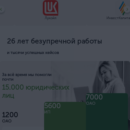
Лукойл
ИнвестКапита
26 лет безупречной работы
и тысячи успешных кейсов
За всё время мы помогли
почти
15.000 юридических
лиц
7000
ОАО
5600
ИП
1200
ОАО