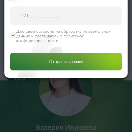
Сбор и проверка документов, подтверждающих
квалификацию
03
Да, верно
Прохождение оценки
Специалист сдаёт тестирование, собеседование в
Даю свое согласие на обработку персональных
аккредитованном центре
данных и соглашаюсь с
политикой
конфиденциальности
.
04
Нет, выбрать другой
Отчет о проверке
Получаете
Вы можете изменить город в любое время в верхней части сайта
Отправить заявку
рекомендации и
результаты проверки
05
Валерия Иликеева