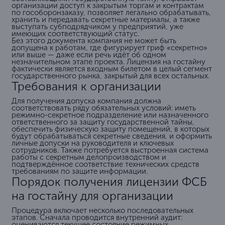
организации доступ к закрытым торгам и контрактам
по гособоронзаказу, позволяет легально обрабатывать,
хранить и передавать секретные материалы, а также
выступать субподрядчиком у предприятий, уже
имеющих соответствующий статус.
Без этого документа компания не может быть
допущена к работам, где фигурирует гриф «секретно»
или выше — даже если речь идёт об одном
незначительном этапе проекта. Лицензия на гостайну
фактически является входным билетом в целый сегмент
государственного рынка, закрытый для всех остальных.
Требования к организации
Для получения допуска компания должна
соответствовать ряду обязательных условий: иметь
режимно-секретное подразделение или назначенного
ответственного за защиту государственной тайны,
обеспечить физическую защиту помещений, в которых
будут обрабатываться секретные сведения, и оформить
личные допуски на руководителя и ключевых
сотрудников. Также потребуется выстроенная система
работы с секретным делопроизводством и
подтверждённое соответствие технических средств
требованиям по защите информации.
Порядок получения лицензии ФСБ
на гостайну для организации
Процедура включает несколько последовательных
этапов. Сначала проводится внутренний аудит:
оцениваются текущее состояние режимных