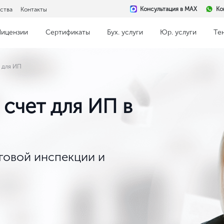
Консультация в MAX
Ко
ства
Контакты
Лицензии
Сертификаты
Бух. услуги
Юр. услуги
Те
 для ИП
счет для ИП в
говой инспекции и