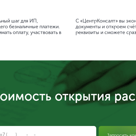
ьный шаг для ИП,
С «ЦентрКонсалт» вы эко
го безналичные платежи.
документы и откроем счёт
ать оплату, участвовать в
реквизиты и сможете сраз
тоимость открытия рас
Запросить ко