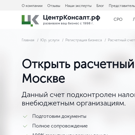
О компании
Отзывы
Наши эксперты
Блог
Представитель
СРО
Главная
Юр. услуги
Регистрация бизнеса
Расчетный счет
Открыть расчетный 
Москве
Данный счет подконтролен нало
внебюджетным организациям.
Подготовим документы
Полное сопровождение