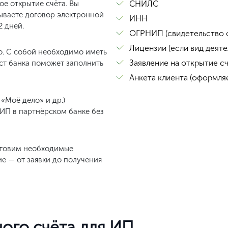
чётного счёта для ИП
Услуга
, бухгалтерия)