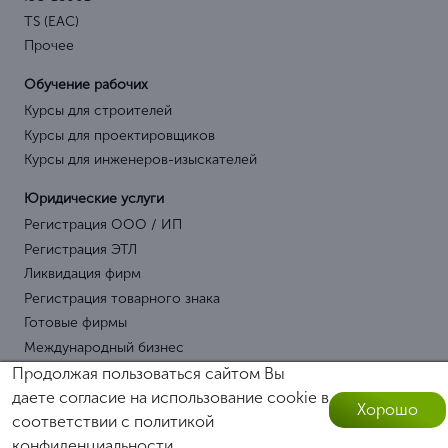
TS (EAC)
Прочее
Обучение рабочих
Курсы для строителей
Курсы для проектировщиков
Курсы для инженеров-изыскателей
Юридические услуги
Регистрация ООО / ИП
Регистрация ЭТЛ
Ликвидация фирм
Регистрация товарного знака
Готовые фирмы
Международный бизнес
Продолжая пользоваться сайтом Вы
Операции по СРО
даете согласие на использование cookie в
Хорошо
Проверки СРО
соответствии с
политикой
Оставить заявку
Переводы СРО / Региональные СРО
конфиденциальности