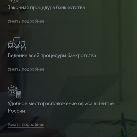
Законная процедура банкротства
Вы получаете легитимный документ, т.к. ЦентрКонсалт
Узнать подробнее
являемся сертификационным центром и делаем
полностью официальный документ, который пр
Ведение всей процедуры банкротства
Вы получаете срочное оформление сертификата ИСО
Узнать подробнее
14001 от 2 часов
Удобное месторасположение офиса в центре
России
Вы получите бесплатную доставку сертификата и
Узнать подробнее
приложенных к нему документов по всей России