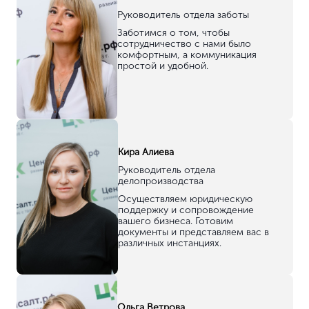
Нет, выбрать другой
Руководитель отдела заботы
Заботимся о том, чтобы
сотрудничество с нами было
Вы можете изменить город в любое время в верхней части сайта
комфортным, а коммуникация
простой и удобной.
Кира Алиева
Руководитель отдела
делопроизводства
Осуществляем юридическую
поддержку и сопровождение
вашего бизнеса. Готовим
документы и представляем вас в
различных инстанциях.
Ольга Ветрова