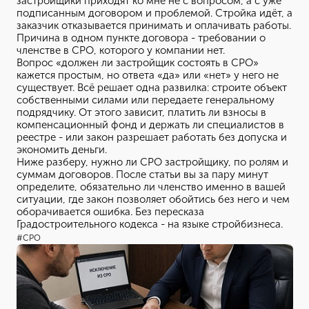
застройщики приходят ко мне не с вопросом, а с уже
подписанным договором и проблемой. Стройка идёт, а
заказчик отказывается принимать и оплачивать работы.
Причина в одном пункте договора - требовании о
членстве в СРО, которого у компании нет.
Вопрос «должен ли застройщик состоять в СРО»
кажется простым, но ответа «да» или «нет» у него не
существует. Всё решает одна развилка: строите объект
собственными силами или передаете генеральному
подрядчику. От этого зависит, платить ли взносы в
компенсационный фонд и держать ли специалистов в
реестре - или закон разрешает работать без допуска и
экономить деньги.
Ниже разберу, нужно ли СРО застройщику, по ролям и
суммам договоров. После статьи вы за пару минут
определите, обязательно ли членство именно в вашей
ситуации, где закон позволяет обойтись без него и чем
оборачивается ошибка. Без пересказа
Градостроительного кодекса - на языке стройбизнеса.
#СРО