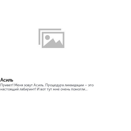
Асиль
Екате
Привет! Меня зовут Асиль. Процедура ликвидации – это
Привет!
настоящий лабиринт! И вот тут мне очень помогли
помогли
специалисты “ЦентрКонсалт”. Я очень благодарна “Ц...
Сотрудн