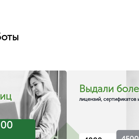
боты
Выдали боле
лиц
лицензий, сертификатов 
000
4500