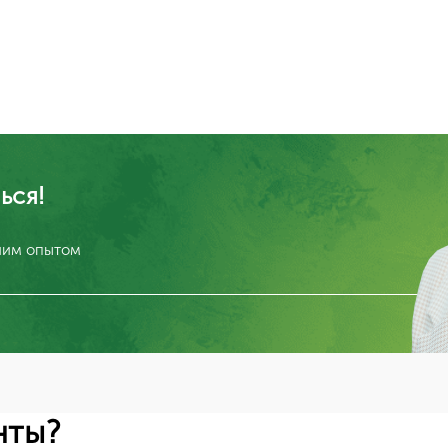
ься!
тним опытом
нты?