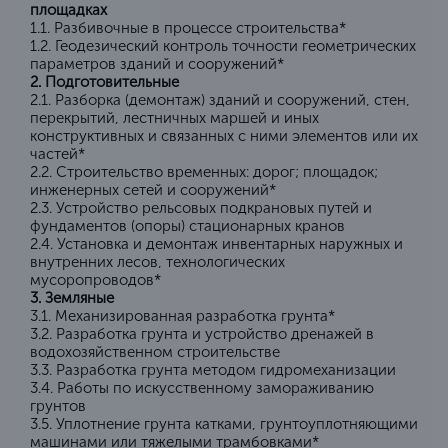
площадках
1.1. Разбивочные в процессе строительства*
1.2. Геодезический контроль точности геометрических
параметров зданий и сооружений*
2. Подготовительные
2.1. Разборка (демонтаж) зданий и сооружений, стен,
перекрытий, лестничных маршей и иных
конструктивных и связанных с ними элементов или их
частей*
2.2. Строительство временных: дорог; площадок;
инженерных сетей и сооружений*
2.3. Устройство рельсовых подкрановых путей и
фундаментов (опоры) стационарных кранов
2.4. Установка и демонтаж инвентарных наружных и
внутренних лесов, технологических
мусоропроводов*
3. Земляные
3.1. Механизированная разработка грунта*
3.2. Разработка грунта и устройство дренажей в
водохозяйственном строительстве
3.3. Разработка грунта методом гидромеханизации
3.4. Работы по искусственному замораживанию
грунтов
3.5. Уплотнение грунта катками, грунтоуплотняющими
машинами или тяжелыми трамбовками*