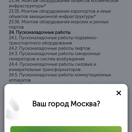
23.34. Монтаж оборудования объектов космической
инфраструктуры*
23.35. Монтаж оборудования аэропортов и иных
объектов авиационной инфраструктуры*
23.36. Монтаж оборудования морских и речных
портов
24. Пусконаладочные работы
24.1. Пусконаладочные работы подъемно-
транспортного оборудования
24.2. Пусконаладочные работы лифтов
24.3. Пусконаладочные работы синхронных
генераторов и систем возбуждения
24.4. Пусконаладочные работы силовых и
измерительных трансформаторов
24.5. Пусконаладочные работы коммутационных
аппаратов
24.6. Пусконаладочные работы устройств релейной
защиты
24.7. Пусконаладочные работы автоматики в
электроснабжении*
Ваш город Москва?
24.8. Пусконаладочные работы систем напряжения и
оперативного тока
24.9. Пусконаладочные работы электрических машин
и электроприводов
24.10. Пусконаладочные работы систем автоматики,