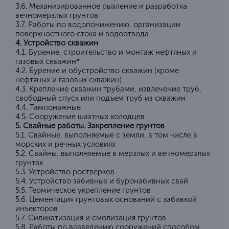
3.6. Механизированное рыхление и разработка
вечномерзлых грунтов
3.7. Работы по водопонижению, организации
поверхностного стока и водоотвода
4. Устройство скважин
4.1. Бурение, строительство и монтаж нефтяных и
газовых скважин*
4.2. Бурение и обустройство скважин (кроме
нефтяных и газовых скважин)
4.3. Крепление скважин трубами, извлечение труб,
свободный спуск или подъем труб из скважин
4.4. Тампонажные
4.5. Сооружение шахтных колодцев
5. Свайные работы. Закрепление грунтов
5.1. Свайные, выполняемые с земли, в том числе в
морских и речных условиях
5.2. Свайны, выполняемые в мерзлых и вечномерзлых
грунтах
5.3. Устройство ростверков
5.4. Устройство забивных и буронабивных свай
5.5. Термическое укрепление грунтов
5.6. Цементация грунтовых оснований с забивкой
инъекторов
5.7. Силикатизация и смолизация грунтов
5.8. Работы по возведению сооружений способом