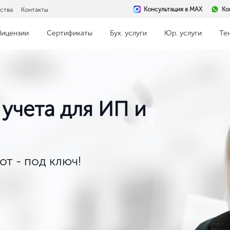
Консультация в MAX
Ко
ства
Контакты
Лицензии
Сертификаты
Бух. услуги
Юр. услуги
Те
учета для ИП и
т - под ключ!