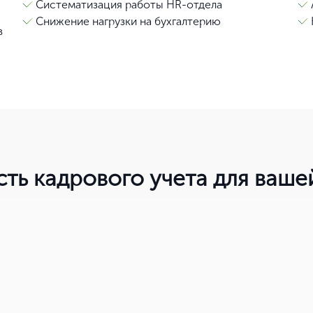
Систематизация работы HR-отдела
Снижение нагрузки на бухгалтерию
в
Нет, выбрать другой
Вы можете изменить город в любое время в верхней части сайта
сть кадрового учета для ваш