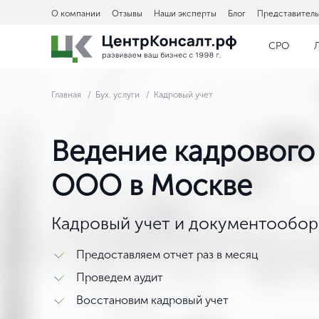
О компании
Отзывы
Наши эксперты
Блог
Представитель
СРО
Главная
Бух. услуги
Кадровый учет
Ведение кадрового 
ООО в Москве
Кадровый учет и документооборо
Предоставляем отчет раз в месяц
Проведем аудит
Восстановим кадровый учет