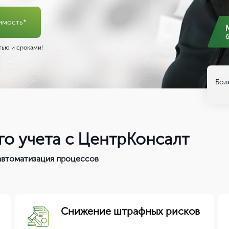
имость*
ью и сроками!
Бол
о учета с ЦентрКонсалт
 автоматизация процессов
Снижение штрафных рисков