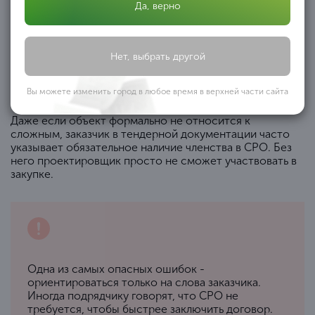
Исправление ситуации на позднем этапе почти всегда
Да, верно
обходится дороже и занимает больше времени.
Государственные контракты и тендеры
Нет, выбрать другой
Отдельная категория - работа по государственным и
Вы можете изменить город в любое время в верхней части сайта
муниципальным контрактам.
Даже если объект формально не относится к
сложным, заказчик в тендерной документации часто
указывает обязательное наличие членства в СРО. Без
него проектировщик просто не сможет участвовать в
закупке.
Одна из самых опасных ошибок -
ориентироваться только на слова заказчика.
Иногда подрядчику говорят, что СРО не
требуется, чтобы быстрее заключить договор.