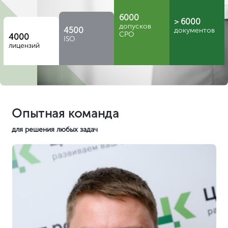
Какие предприятия и организации должны получать
Разрешение на реализацию работ или иной вид
деятельности в упомянутых направлениях – лицензия
на ИИИ – должно быть в обязательном порядке
получено предприятиями и организациями, занятыми
помимо упомянутых случаев:
конструированием, размещением, практическим
использованием, периодическим, регулярным или
постоянным обслуживанием, временным,
краткосрочным или долгосрочным хранением,
утилизацией ИИИ;
подготовкой проектной документации,
конструкторскими мероприятиями, изготовлением,
применением в определенных целях средств защиты от
ИИИ.
Итого насчитывается 12 видов деятельности вместе с
тем, что указаны в первом разделе. Предусмотренное
законодателем исключение – это ситуация, когда
имеющий место источник (или совокупность)
применяется или используется определенным образом
хозяйствующим субъектом, специализирующимся на
оказании медицинских услуг.
Далее представлены примеры источников
неоднократно упомянутого излучения. Это:
рентгеновские установки немедицинского назначения;
оборудование, использующееся для поиска дефектов
(дефектоскопы вне зависимости от типа
(стационарные, переносные, малые, большие));
приборы для рентгеновского анализа, в том числе