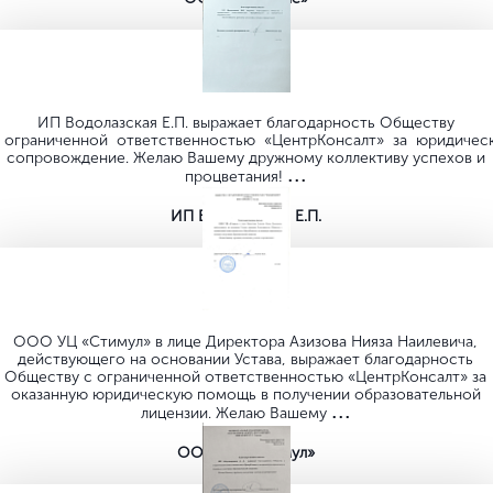
Я помогу вам разобраться!
Валерия Иликеева
Специалист по
лицензированию с 6 летним
опытом
8 (800) 700-11-14
С кем-то из них вы, скорее всего,
знакомы