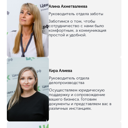
Лицензия на аптеку
Лицензия на медосмотр
Фармацевтическая лицензия
Медицинская лицензия
ООО «Центрконсалт»
ИНН 0274970120 \ КПП 027401001
ОГРН 1210200057594
г. Абакан, ул. проспект Ленина, 63
8 (800) 700-11-14
info@центрконсалт.рф
Режим работы:
по будням с 9:00 до 19:00
по московскому времени