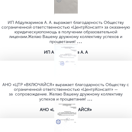
Лукойл
ИнвестКапита
26 лет безупречной работы
и тысячи успешных кейсов
За всё время мы помогли
почти
15.000 юридических
лиц
7000
ОАО
5600
ИП
1200