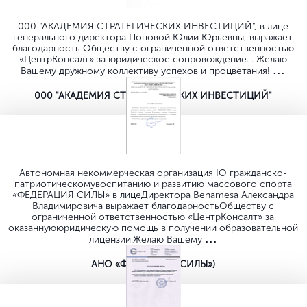
ОАО
Выдали более
20.000 лицензий
лицензий, сертификатов и разрешительных документов
6000
> 6000
допусков
4500
документов
СРО
4000
ISO
лицензий