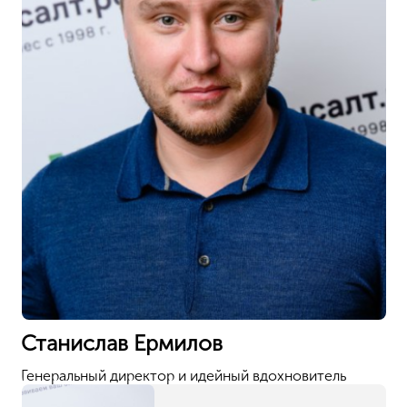
спектрального, а также предназначенные для
реализации ряда узконаправленных мероприятий по
технологическому контролю. Исключение –
медицинское оборудование;
специальные устройства для «сканирующего»
досмотра;
нейтронные аппараты типа генераторов и некоторые
другие.
Справка: в данном контексте излучение – это своего
рода энергия, являющаяся следствием активности
атомов, спровоцированной внешними причинами. Она
может принимать форму совокупностей неощутимых
частиц или же волн. Не следует путать с данной
энергией излучение в инфракрасном диапазоне и
видимый свет.
Для того чтобы получить лицензию на источники
ионизирующего излучения, нужно помимо всего
прочего подготовить пакет требуемых документов и
подать их в отвечающий за мероприятия по
лицензированию в данном контексте орган. В
Российской Федерации это Роспотребнадзор.
Читать далее
Вам также могут понадобиться
Лицензия на стоматологию
Лицензия на массаж
Ветеринарная лицензия
Лицензия на медтехнику