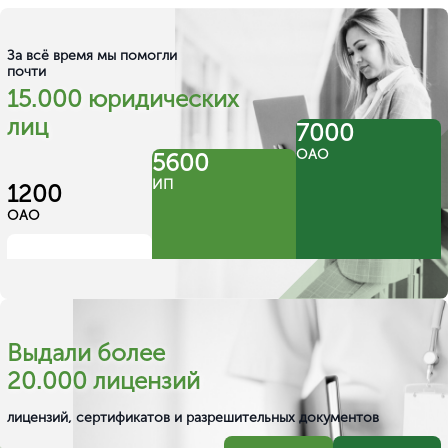
Стоимость зависит от сложности услуг,
предоставляемых учреждением, и требований к
лицензированию. Консультация со специалистами
Центрконсалт позволит получить точную оценку.
Можно ли получить лицензию на дому?
Какие специалисты нужны для получения
лицензии?
Как долго действует лицензия ИИИ?
Возможно ли получить лицензию удаленно?
Основные моменты получения
лицензии