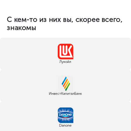
Кира Алиева
Руководитель отдела
делопроизводства
Осуществляем юридическую
поддержку и сопровождение
вашего бизнеса. Готовим
документы и представляем вас в
различных инстанциях.
Ольга Ветрова
Руководитель аккаунт-отдела
Поддерживаем контакт с
клиентами и сообщаем о
результатах нашей работы на всех
этапах.