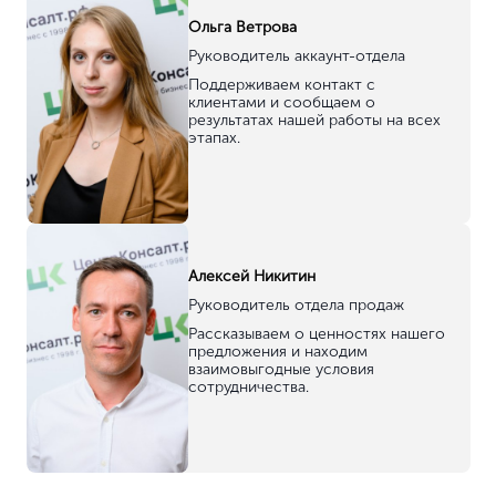
О компании
Представительства
Отзывы
Контакты
Наши эксперты
Онлайн оплата
Блог
Политика конф-ти
Лицензирование
Образовательная лицензия
Медицинская лицензия
Лицензия на отходы
Допуск СРО
Допуск СРО
Вступить в СРО
СРО строителей
Сертификация ISO / TS
ISO 9001