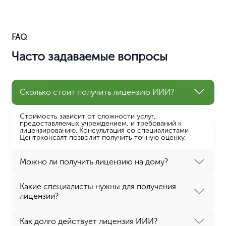
ISO 14001
ISO 18001
TS (EAC)
Прочее
Обучение рабочих
Курсы для строителей
Курсы для проектировщиков
Курсы для инженеров-изыскателей
Юридические услуги
Регистрация ООО / ИП
Регистрация ЭТЛ
Ликвидация фирм
Регистрация товарного знака
Готовые фирмы
Международный бизнес
Операции по СРО
Проверки СРО