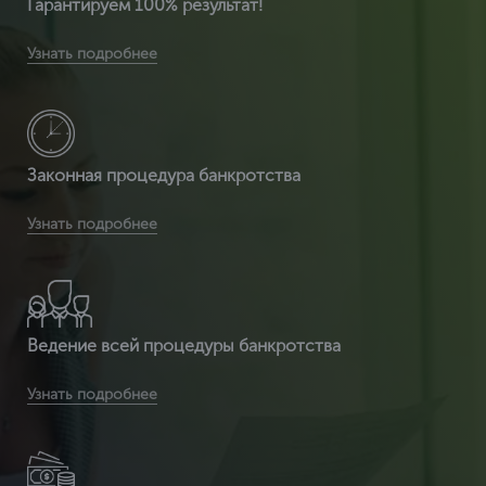
Гарантируем 100% результат!
Вы получите расширенную комплектацию документов:
Узнать подробнее
сертификат ИСО 14001 + расширенный сертификат по
видам деятельности + разрешение на использ
Законная процедура банкротства
Вы получаете легитимный документ, т.к. ЦентрКонсалт
Узнать подробнее
являемся сертификационным центром и делаем
полностью официальный документ, который пр
Ведение всей процедуры банкротства
Вы получаете срочное оформление сертификата ИСО
Узнать подробнее
14001 от 2 часов