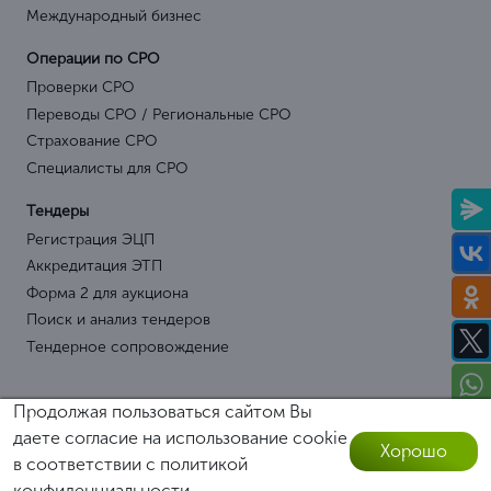
Международный бизнес
Операции по СРО
Проверки СРО
Переводы СРО / Региональные СРО
Страхование СРО
Специалисты для СРО
Тендеры
Регистрация ЭЦП
Аккредитация ЭТП
Форма 2 для аукциона
Поиск и анализ тендеров
Тендерное сопровождение
Продолжая пользоваться сайтом Вы
даете согласие на использование cookie
Хорошо
в соответствии с
политикой
Оставить заявку
конфиденциальности