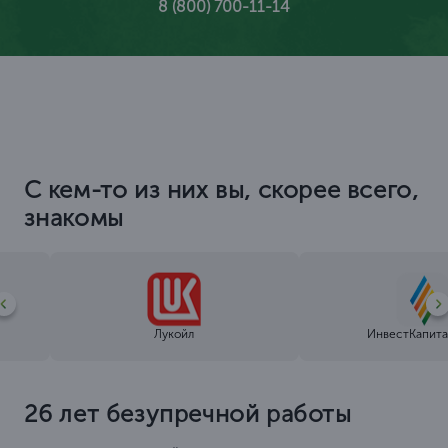
8 (800) 700-11-14
С кем-то из них вы, скорее всего,
знакомы
Лукойл
ИнвестКапита
26 лет безупречной работы