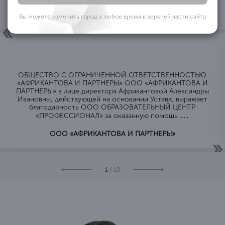
Вы можете изменить город в любое время в верхней части сайта
ОБЩЕСТВО C ОГРАНИЧЕННОЙ ОТВЕТСТВЕННОСТЬЮ
«АФРИКАНТОВА И ПАРТНЕРЫ» ООО «АФРИКАНТОВА И
ПАРТНЕРЫ» в лице директора Африкантовой Александры
Ивановны, действующей на основании Устава, выражает
благодарность ООО ОБРАЗОВАТЕЛЬНЫЙ ЦЕНТР
...
«ПРОФЕССИОНАЛ» за оказанную помощь
ООО «АФРИКАНТОВА И ПАРТНЕРЫ»
1
/ 10