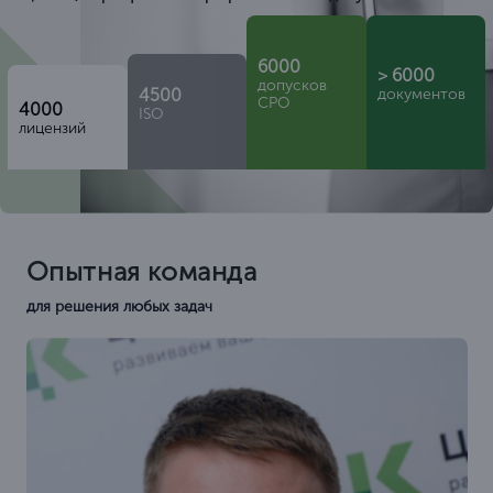
6000
> 6000
допусков
4500
документов
СРО
4000
ISO
лицензий
Опытная команда
для решения любых задач