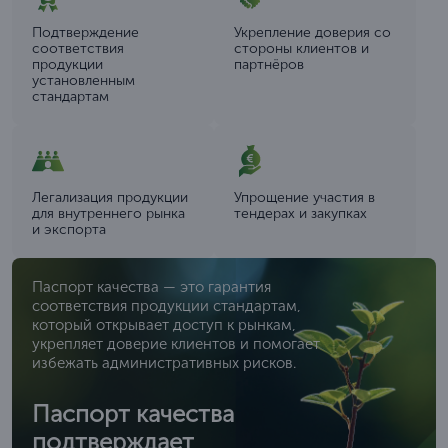
Подтверждение
Укрепление доверия со
соответствия
стороны клиентов и
продукции
партнёров
установленным
стандартам
Легализация продукции
Упрощение участия в
для внутреннего рынка
тендерах и закупках
и экспорта
Паспорт качества — это гарантия
соответствия продукции стандартам,
который открывает доступ к рынкам,
укрепляет доверие клиентов и помогает
избежать административных рисков.
Паспорт качества
подтверждает