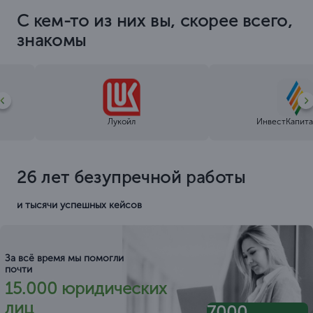
С кем-то из них вы, скорее всего,
знакомы
Лукойл
ИнвестКапита
26 лет безупречной работы
и тысячи успешных кейсов
За всё время мы помогли
почти
15.000 юридических
лиц
7000