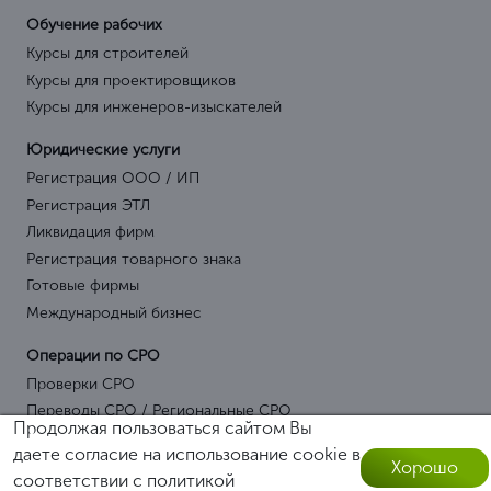
Обучение рабочих
Курсы для строителей
Курсы для проектировщиков
Курсы для инженеров-изыскателей
Юридические услуги
Регистрация ООО / ИП
Регистрация ЭТЛ
Ликвидация фирм
Регистрация товарного знака
Готовые фирмы
Международный бизнес
Операции по СРО
Проверки СРО
Переводы СРО / Региональные СРО
Продолжая пользоваться сайтом Вы
Страхование СРО
даете согласие на использование cookie в
Специалисты для СРО
Хорошо
соответствии с
политикой