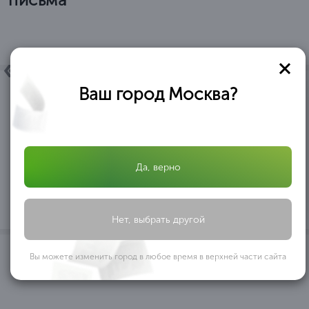
Ваш город Москва?
ОБЩЕСТВО C ОГРАНИЧЕННОЙ ОТВЕТСТВЕННОСТЬЮ
«АФРИКАНТОВА И ПАРТНЕРЫ» ООО «АФРИКАНТОВА И
ПАРТНЕРЫ» в лице директора Африкантовой Александры
Ивановны, действующей на основании Устава, выражает
Да, верно
благодарность ООО ОБРАЗОВАТЕЛЬНЫЙ ЦЕНТР
...
«ПРОФЕССИОНАЛ» за оказанную помощь
ООО «АФРИКАНТОВА И ПАРТНЕРЫ»
Нет, выбрать другой
Вы можете изменить город в любое время в верхней части сайта
1
/ 10