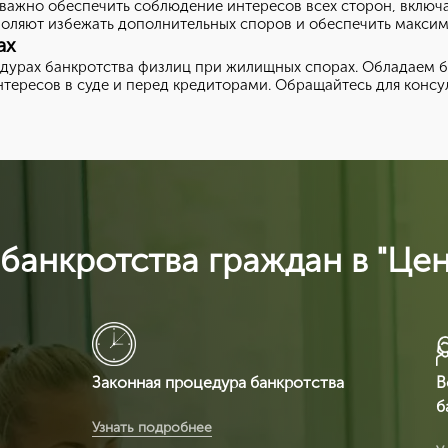
 важно обеспечить соблюдение интересов всех сторон, включ
зволяют избежать дополнительных споров и обеспечить максим
ах
дурах банкротства физлиц при жилищных спорах. Обладаем б
тересов в суде и перед кредиторами. Обращайтесь для конс
банкротства граждан в "Це
Законная процедура банкротства
В
б
Вы получаете легитимный документ,
Узнать подробнее
т.к. ЦентрКонсалт являемся
В