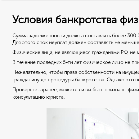
Условия банкротства физ
Как подать на б
В чем су
лицу?
Сумма задолженности должна составлять более 300 
Банкротство физич
Для этого срок неуплат должен составлять не меньше
подразумевает три
Для признания банкротства физ. ли
Физические лица, не являющиеся гражданами РФ, не 
Подавая заявление
ссылка на образец).
возможны следую
В течение последних 5-ти лет физическое лицо не пр
Заявление можно подать, как самос
Полное списание 
Нежелательно, чтобы права собственности на имущес
подобными ситуациями.
доходы равны или
гражданину до процедуры банкротства. Однако это н
В заявлении необходимо указать пр
Реструктуризация
Проверьте заранее, можете ли вы быть признаны физ
есть то, почему вы не в состоянии
том, чтобы умень
консультацию юриста.
номера договоров, которые были п
Мировое соглашен
документы, подтверждающие сказанн
форме 2НДФЛ.
В любом случае п
Далее необходимо пройти всю проц
Прекращаются