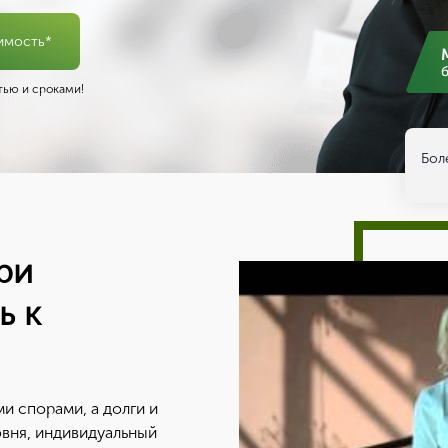
имость*
ью и сроками!
Бол
ри
ь к
и спорами, а долги и
вня, индивидуальный