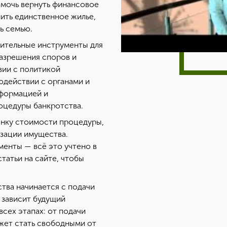
омочь вернуть финансовое
ить единственное жилье,
ь семью.
ительные инструменты для
разрешения споров и
вии с политикой
одействии с органами и
нформацией и
оцедуры банкротства.
енку стоимости процедуры,
изации имущества.
менты — всё это учтено в
татьи на сайте, чтобы
тва начинается с подачи
я зависит будущий
сех этапах: от подачи
жет стать свободными от