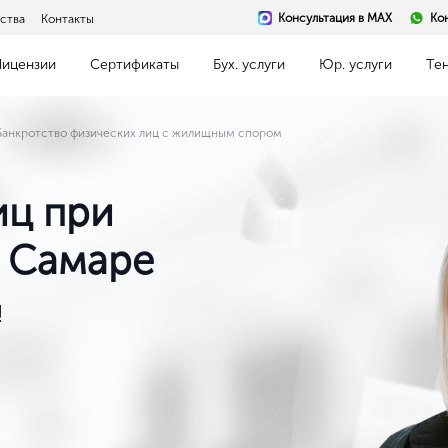
Консультация в MAX
Ко
ства
Контакты
Лицензии
Сертификаты
Бух. услуги
Юр. услуги
Те
Банкротство физических лиц с жилищным спором
иц при
 Самаре
!