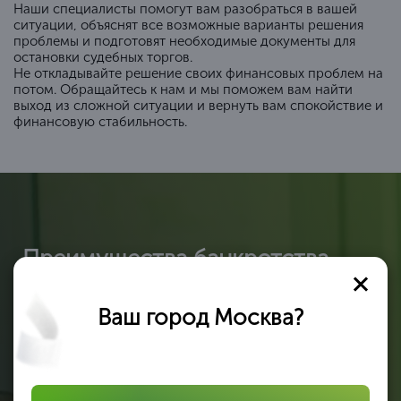
Наши специалисты помогут вам разобраться в вашей
ситуации, объяснят все возможные варианты решения
проблемы и подготовят необходимые документы для
остановки судебных торгов.
Не откладывайте решение своих финансовых проблем на
потом. Обращайтесь к нам и мы поможем вам найти
выход из сложной ситуации и вернуть вам спокойствие и
финансовую стабильность.
Преимущества банкротства
граждан в "ЦентрКонсалт"
Ваш город Москва?
Гарантируем 100% результат!