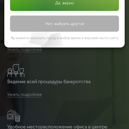
Вы получите расширенную комплектацию документов:
Да, верно
Узнать подробнее
сертификат ИСО 14001 + расширенный сертификат по
видам деятельности + разрешение на использ
Нет, выбрать другой
Законная процедура банкротства
Вы можете изменить город в любое время в верхней части сайта
Вы получаете легитимный документ, т.к. ЦентрКонсалт
Узнать подробнее
являемся сертификационным центром и делаем
полностью официальный документ, который пр
Ведение всей процедуры банкротства
Вы получаете срочное оформление сертификата ИСО
Узнать подробнее
14001 от 2 часов
Удобное месторасположение офиса в центре