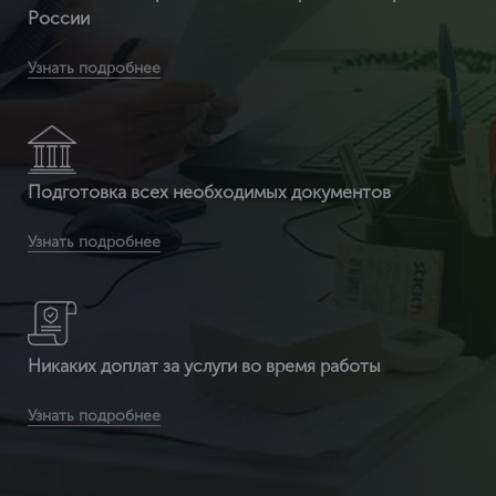
России
Вы получите бесплатную доставку сертификата и
Узнать подробнее
приложенных к нему документов по всей России
Подготовка всех необходимых документов
Вы получаете документ с 3-ой защитой. Специальные
Узнать подробнее
бланки (наша компания заказывает их на производстве, где
печатаются бланки под государств
Никаких доплат за услуги во время работы
Вы получаете сертификат ИСО по выгодной цене (т.к. мы
Узнать подробнее
являемся федеральной компанией и можем позволить
себе не «задирать» цены) в среднем от