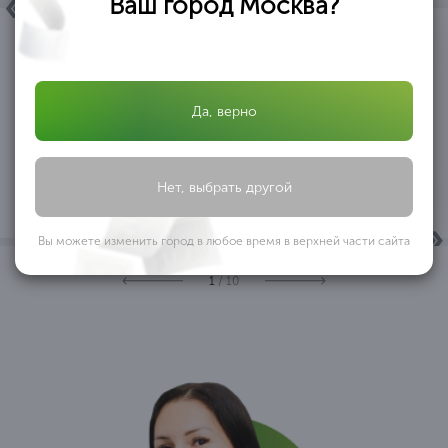
Ваш город Москва?
ОБЩЕСТВО C ОГРАНИЧЕННОЙ ОТВЕТСТВЕННОСТЬЮ
«АФРИКАНТОВА И ПАРТНЕРЫ» ООО «АФРИКАНТОВА И
Да, верно
ПАРТНЕРЫ» в лице директора Африкантовой Александры
Ивановны, действующей на основании Устава, выражает
благодарность ООО ОБРАЗОВАТЕЛЬНЫЙ ЦЕНТР
...
«ПРОФЕССИОНАЛ» за оказанную помощь
Нет, выбрать другой
ООО «АФРИКАНТОВА И ПАРТНЕРЫ»
Вы можете изменить город в любое время в верхней части сайта
1
/ 10