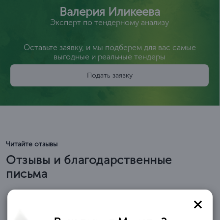
Валерия Иликеева
Эксперт по тендерному анализу
Оставьте заявку, и мы подберем для вас самые
выгодные и реальные тендеры
Подать заявку
Читайте отзывы
Отзывы и благодарственные
письма