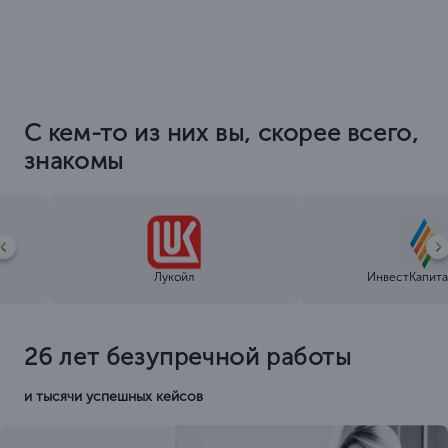
С кем-то из них вы, скорее всего,
знакомы
Лукойл
ИнвестКапита
26 лет безупречной работы
и тысячи успешных кейсов