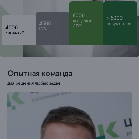
6000
> 6000
допусков
4500
документов
СРО
4000
ISO
лицензий
Опытная команда
для решения любых задач