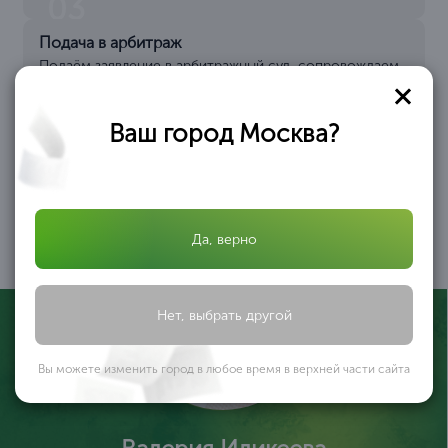
03
Подача в арбитраж
Подаём заявление в арбитражный суд, сопровождаем
процесс рассмотрения, взаимодействуем с
управляющим
04
Ваш город Москва?
Процедура банкротства
Проходим через все
этапы: наблюдение,
конкурсное
производство,
завершение дела и
Да, верно
исключение из ЕГРЮЛ
05
Нет, выбрать другой
Вы можете изменить город в любое время в верхней части сайта