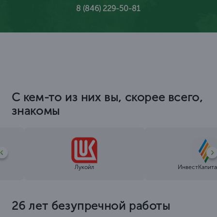
8 (846) 229-50-81
С кем-то из них вы, скорее всего,
знакомы
Лукойл
ИнвестКапита
26 лет безупречной работы