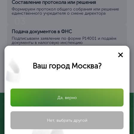
Составление протокола или решения
Формируем протокол общего собрания или решение
единственного учредителя о смене директора
03
Подача документов в ФНС
Подписываем заявление по форме Р14001 и подаём
документы в налоговую инспекцию
04
Смена директора в ЕГРЮЛ
Ваш город Москва?
Через 3-5 рабочих дней
вы получаете выписку с
новым директором.
Процедура завершена
05
Да, верно
Нет, выбрать другой