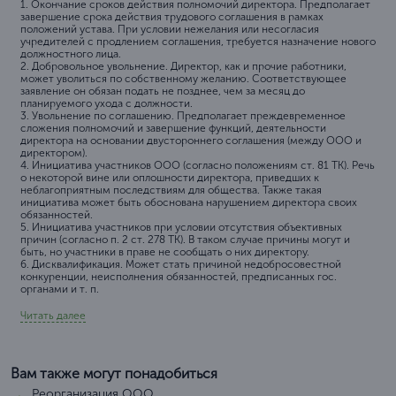
1. Окончание сроков действия полномочий директора. Предполагает
завершение срока действия трудового соглашения в рамках
положений устава. При условии нежелания или несогласия
учредителей с продлением соглашения, требуется назначение нового
должностного лица.
2. Добровольное увольнение. Директор, как и прочие работники,
может уволиться по собственному желанию. Соответствующее
заявление он обязан подать не позднее, чем за месяц до
планируемого ухода с должности.
3. Увольнение по соглашению. Предполагает преждевременное
сложения полномочий и завершение функций, деятельности
директора на основании двустороннего соглашения (между ООО и
директором).
4. Инициатива участников ООО (согласно положениям ст. 81 ТК). Речь
о некоторой вине или оплошности директора, приведших к
неблагоприятным последствиям для общества. Также такая
инициатива может быть обоснована нарушением директора своих
обязанностей.
5. Инициатива участников при условии отсутствия объективных
причин (согласно п. 2 ст. 278 ТК). В таком случае причины могут и
быть, но участники в праве не сообщать о них директору.
6. Дисквалификация. Может стать причиной недобросовестной
конкуренции, неисполнения обязанностей, предписанных гос.
органами и т. п.
Читать далее
Вам также могут понадобиться
Реорганизация ООО