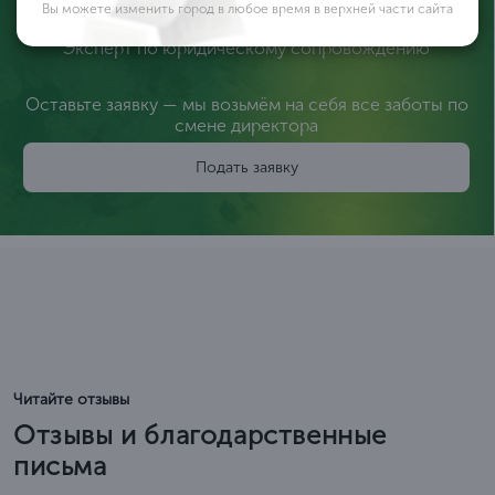
Вы можете изменить город в любое время в верхней части сайта
Валерия Иликеева
Эксперт по юридическому сопровождению
Оставьте заявку — мы возьмём на себя все заботы по
смене директора
Подать заявку
Читайте отзывы
Отзывы и благодарственные
письма