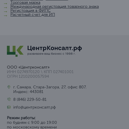
Торговая марка
Международная регистрация товарного знака
Регистрация в ФИПС
Расчетный счет для ИП
ООО «Центрконсалт»
ИНН 0274970120 \ КПП 027401001
ОГРН 1210200057594
г. Самара, Стара-Загора, 27, офис 807.
Индекс: 443081
8 (846) 229-50-81
info@центрконсалт.рф
Режим работы:
по будням с 9:00 до 19:00
по московскому времени