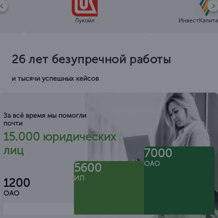
Лукойл
ИнвестКапита
26 лет безупречной работы
и тысячи успешных кейсов
За всё время мы помогли
почти
15.000 юридических
лиц
7000
ОАО
5600
ИП
1200
ОАО