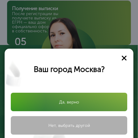
Получение выписки
После регистрации вы
получаете выписку из
ЕГРН — ваш дом
официально оформлен
в собственность.
05
Ваш город Москва?
Валерия Иликеева
Эксперт по недвижимости
Да, верно
Оставьте заявку, и я помогу вам оформить дом в
собственность быстро, законно и без лишних хлопот
Нет, выбрать другой
Подать заявку