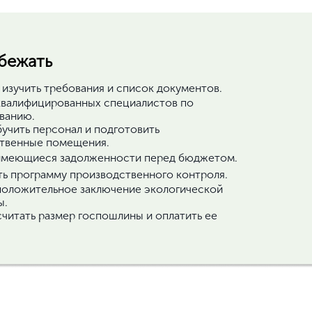
а
 транспорта для
тристы, контролеры и
ом металлов.