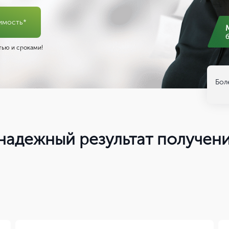
имость*
ью и сроками!
Бол
надежный результат получен