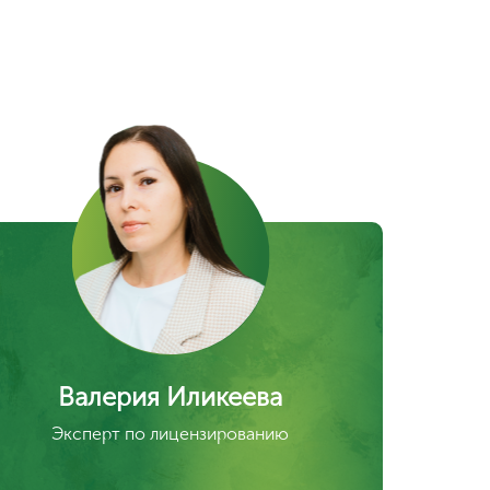
збежать
 изучить требования и список документов.
квалифицированных специалистов по
ванию.
бучить персонал и подготовить
твенные помещения.
имеющиеся задолженности перед бюджетом.
ть программу производственного контроля.
положительное заключение экологической
ы.