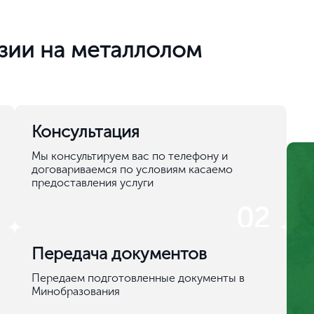
Как их и
Тщательно
Привлечь 
е.
лицензиро
ным
Заранее о
производс
лов.
Погасить 
м.
Разработа
онтроля.
Получить 
экспертиз