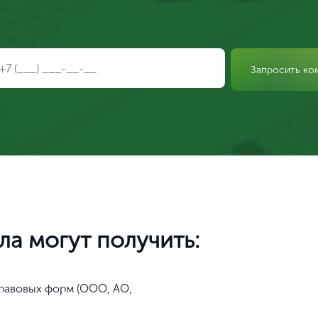
Запросить ко
а могут получить:
равовых форм (ООО, АО,