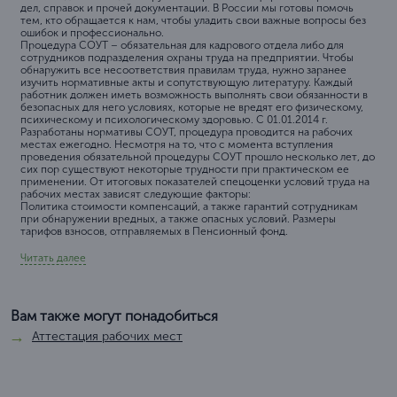
дел, справок и прочей документации. В России мы готовы помочь
тем, кто обращается к нам, чтобы уладить свои важные вопросы без
ошибок и профессионально.
Процедура СОУТ – обязательная для кадрового отдела либо для
сотрудников подразделения охраны труда на предприятии. Чтобы
обнаружить все несоответствия правилам труда, нужно заранее
изучить нормативные акты и сопутствующую литературу. Каждый
работник должен иметь возможность выполнять свои обязанности в
безопасных для него условиях, которые не вредят его физическому,
психическому и психологическому здоровью. С 01.01.2014 г.
Разработаны нормативы СОУТ, процедура проводится на рабочих
местах ежегодно. Несмотря на то, что с момента вступления
проведения обязательной процедуры СОУТ прошло несколько лет, до
сих пор существуют некоторые трудности при практическом ее
применении. От итоговых показателей спецоценки условий труда на
рабочих местах зависят следующие факторы:
Политика стоимости компенсаций, а также гарантий сотрудникам
при обнаружении вредных, а также опасных условий. Размеры
тарифов взносов, отправляемых в Пенсионный фонд.
Читать далее
Вам также могут понадобиться
Аттестация рабочих мест