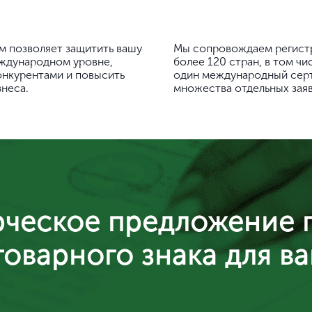
м позволяет защитить вашу
Мы сопровождаем регист
еждународном уровне,
более 120 стран, в том чи
онкурентами и повысить
один международный серт
неса.
множества отдельных заяв
ческое предложение 
оварного знака для в