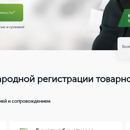
имость*
ью и сроками!
Бол
одной регистрации товарног
тией и сопровождением