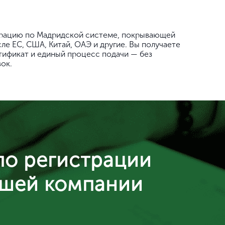
рацию по Мадридской системе, покрывающей
сле ЕС, США, Китай, ОАЭ и другие. Вы получаете
ификат и единый процесс подачи — без
ок.
по регистрации
ашей компании