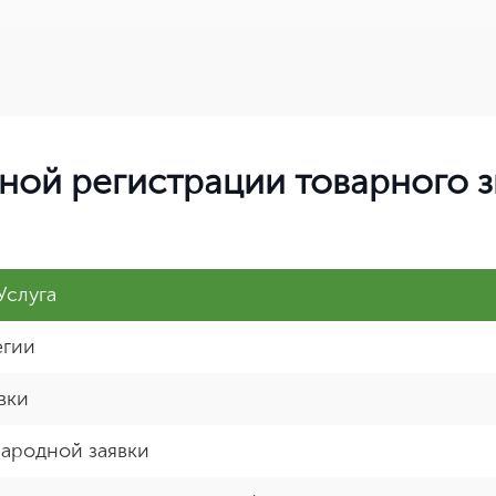
ой регистрации товарного з
Услуга
егии
вки
ародной заявки