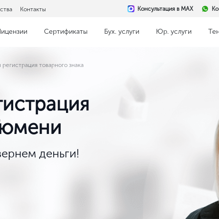
Консультация в MAX
Ко
ства
Контакты
Лицензии
Сертификаты
Бух. услуги
Юр. услуги
Те
регистрация товарного знака
гистрация
 Тюмени
ернем деньги!