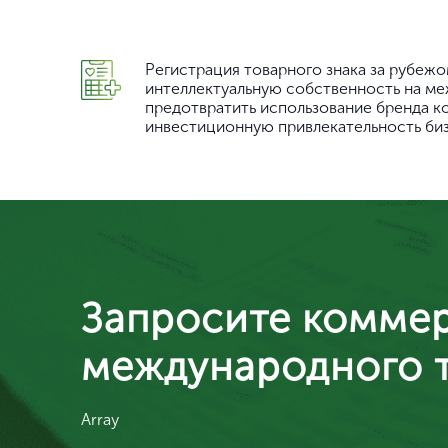
Регистрация товарного знака за рубежо
интеллектуальную собственность на м
предотвратить использование бренда к
инвестиционную привлекательность биз
Запросите коммер
международного т
Array