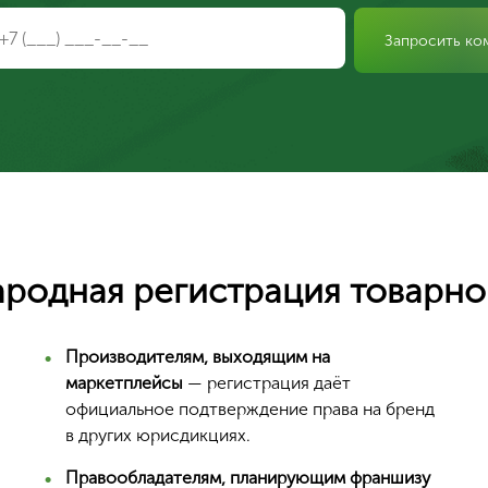
Запросить ко
родная регистрация товарног
Ваш город Москва?
Производителям, выходящим на
маркетплейсы
— регистрация даёт
официальное подтверждение права на бренд
в других юрисдикциях.
Да, верно
Правообладателям, планирующим франшизу