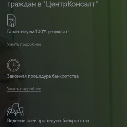
граждан в "ЦентрКонсалт"
Гарантируем 100% результат!
Вы получите расширенную комплектацию документов:
Узнать подробнее
сертификат ИСО 14001 + расширенный сертификат по
видам деятельности + разрешение на использ
Законная процедура банкротства
Вы получаете легитимный документ, т.к. ЦентрКонсалт
Узнать подробнее
являемся сертификационным центром и делаем
полностью официальный документ, который пр
Ведение всей процедуры банкротства