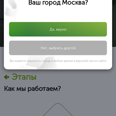
Ваш город Москва?
Никаких доплат за услуги во время работы
Вы получаете сертификат ИСО по выгодной цене (т.к. мы
Узнать подробнее
являемся федеральной компанией и можем позволить
себе не «задирать» цены) в среднем от
Да, верно
Нет, выбрать другой
Вы можете изменить город в любое время в верхней части сайта
Этапы
Как мы работаем?