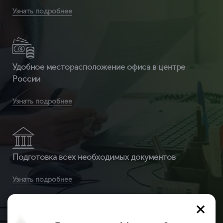
Вы получаете срочное оформление сертификата ИСО
Узнать подробнее
14001 от 2 часов
Удобное месторасположение офиса в центре
России
Вы получите бесплатную доставку сертификата и
Узнать подробнее
приложенных к нему документов по всей России
Подготовка всех необходимых документов
Вы получаете документ с 3-ой защитой. Специальные
Узнать подробнее
бланки (наша компания заказывает их на производстве, где
печатаются бланки под государств