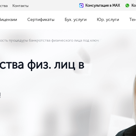
Консультация в MAX
Ко
ства
Контакты
Лицензии
Сертификаты
Бух. услуги
Юр. услуги
Те
ость процедуры банкротства физического лица под ключ
тва физ. лиц в
!