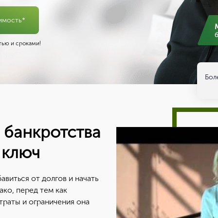
имость*
ью и сроками!
Бол
 банкротства
 ключ
авиться от долгов и начать
ако, перед тем как
атраты и ограничения она