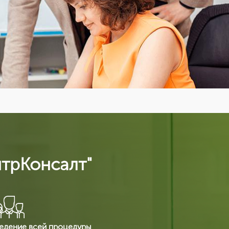
нтрКонсалт"
едение всей процедуры