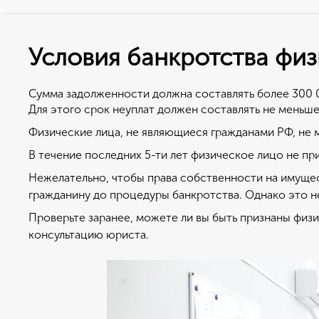
Условия банкротства физ
Как подать на б
В чем су
лицу?
Сумма задолженности должна составлять более 300 
Банкротство физич
Для этого срок неуплат должен составлять не меньше
подразумевает три
Для признания банкротства физ. ли
Физические лица, не являющиеся гражданами РФ, не 
Подавая заявление
ссылка на образец).
возможны следую
В течение последних 5-ти лет физическое лицо не пр
Заявление можно подать, как самос
Полное списание 
Нежелательно, чтобы права собственности на имущес
подобными ситуациями.
доходы равны или
гражданину до процедуры банкротства. Однако это н
В заявлении необходимо указать пр
Реструктуризация
Проверьте заранее, можете ли вы быть признаны физ
есть то, почему вы не в состоянии
том, чтобы умень
консультацию юриста.
номера договоров, которые были п
Мировое соглашен
документы, подтверждающие сказанн
форме 2НДФЛ.
В любом случае п
Далее необходимо пройти всю проц