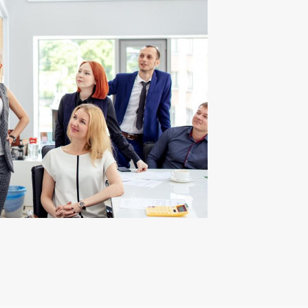
 звонки от коллекторов
 начисление штрафов и пеней
сполнительные производства, предпринятые против вас.
исание всех долгов или уменьшение ежемесячных взносов
Ваш город Москва?
Да, верно