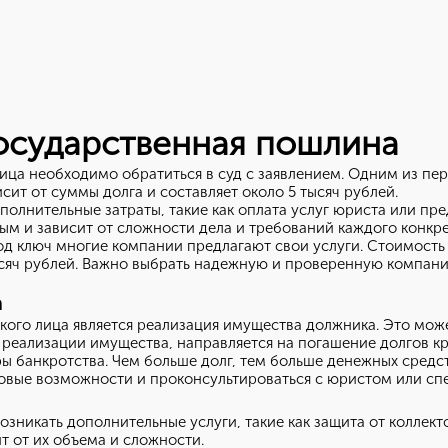
Нет, выбрать другой
Вы можете изменить город в любое время в верхней части сайта
осударственная пошлина
ица необходимо обратиться в суд с заявлением. Одним из пер
сит от суммы долга и составляет около 5 тысяч рублей.
полнительные затраты, такие как оплата услуг юриста или пр
ным и зависит от сложности дела и требований каждого конкре
д ключ многие компании предлагают свои услуги. Стоимость т
тысяч рублей. Важно выбрать надежную и проверенную компани
а
кого лица является реализация имущества должника. Это мож
т реализации имущества, направляется на погашение долгов к
ры банкротства. Чем больше долг, тем больше денежных средс
овые возможности и проконсультироваться с юристом или спе
озникать дополнительные услуги, такие как защита от коллек
т от их объема и сложности.