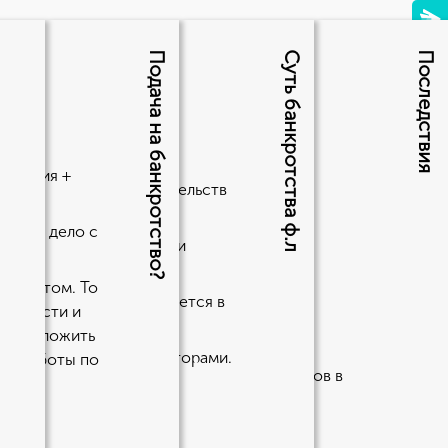
Подача на банкротство?
Суть банкротства ф.л
Последствия
лиц?
анкротом
сколько этапов и
явления +
шего желания и обстоятельств
 имел дело с
торов.
ть долг, поскольку ваши
банкротом. То
ть свои долги, но нуждается в
лженности и
до 8-9%.
ет приложить
лет;
жду заемщиком и кредиторами.
ста работы по
отства организации, при оформлении займов в
жно лишь спустя 5 лет.