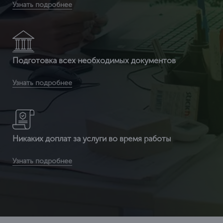
Узнать подробнее
приложенных к нему документов по всей России
Подготовка всех необходимых документов
Вы получаете документ с 3-ой защитой. Специальные
Узнать подробнее
бланки (наша компания заказывает их на производстве, где
печатаются бланки под государств
Никаких доплат за услуги во время работы
Вы получаете сертификат ИСО по выгодной цене (т.к. мы
Узнать подробнее
являемся федеральной компанией и можем позволить
себе не «задирать» цены) в среднем от