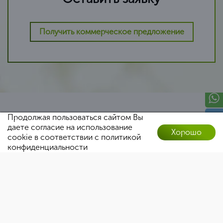
Получить коммерческое предложение
Продолжая пользоваться сайтом Вы
даете согласие на использование
Хорошо
cookie в соответствии с
политикой
Оставить заявку
конфиденциальности
ООО «Центрконсалт»
ИНН 0274970120 \ КПП 027401001
ОГРН 1210200057594
г. Тюмень ул. Осипенко, 79, офис 209
8 (800) 700-11-14