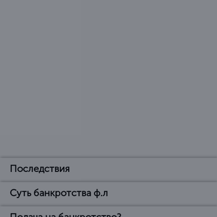
Последствия
Суть банкротства ф.л
Последствия
объявления банкротом
Подача на банкротство?