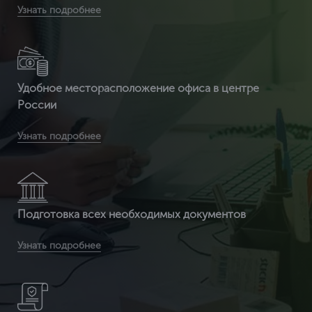
Вы получаете срочное оформление сертификата ИСО
Узнать подробнее
14001 от 2 часов
Удобное месторасположение офиса в центре
России
Вы получите бесплатную доставку сертификата и
Узнать подробнее
приложенных к нему документов по всей России
Подготовка всех необходимых документов
Вы получаете документ с 3-ой защитой. Специальные
Узнать подробнее
бланки (наша компания заказывает их на производстве, где
печатаются бланки под государств