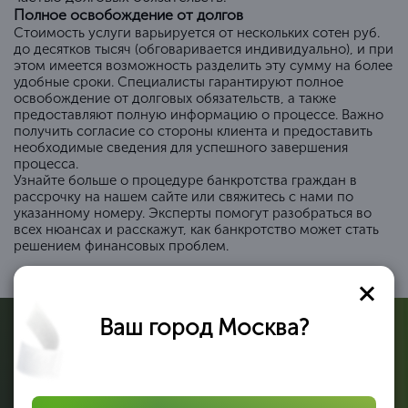
Полное освобождение от долгов
Стоимость услуги варьируется от нескольких сотен руб.
до десятков тысяч (обговаривается индивидуально), и при
этом имеется возможность разделить эту сумму на более
удобные сроки. Специалисты гарантируют полное
освобождение от долговых обязательств, а также
предоставляют полную информацию о процессе. Важно
получить согласие со стороны клиента и предоставить
необходимые сведения для успешного завершения
процесса.
Узнайте больше о процедуре банкротства граждан в
рассрочку на нашем сайте или свяжитесь с нами по
указанному номеру. Эксперты помогут разобраться во
всех нюансах и расскажут, как банкротство может стать
решением финансовых проблем.
Ваш город Москва?
Преимущества банкротства