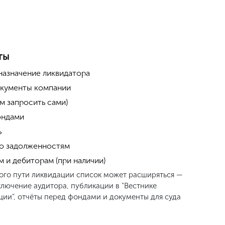
ты
назначение ликвидатора
окументы компании
м запросить сами)
ондами
ь
о задолженностям
 и дебиторам (при наличии)
ого пути ликвидации список может расширяться —
ключение аудитора, публикации в "Вестнике
ции", отчёты перед фондами и документы для суда