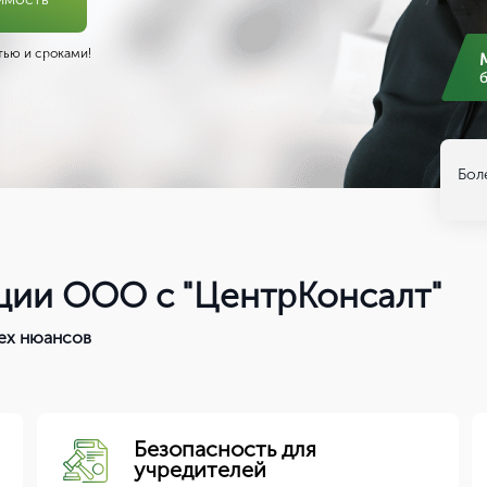
ью и сроками!
Бол
ции ООО с "ЦентрКонсалт"
сех нюансов
Безопасность для
учредителей