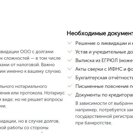
Необходимые докумен
Решение о ликвидации и 
квидации ООО с долгами
Устав и учредительные д
ом сложностей — в том числе
Выписка из ЕГРЮЛ (може
зами от налоговой. Важно
Акты сверки с ИФНС и ф
ним именно к вашему случаю.
Бухгалтерская отчётност
Письменные пояснения п
льного нотариального
ения или протокола. Нотариус
Документы по кредиторам
 виде, но не решает вопросы
В зависимости от выбранн
ми.
например, потребуется за
государственной регистра
дации, но в случае долгов,
при банкротстве.
ной работы со стороны