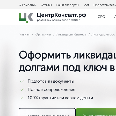
О компании
Отзывы
Наши эксперты
Блог
Представитель
СРО
Главная
Юр. услуги
Ликвидация бизнеса
Ликвидация ооо 
Оформить ликвида
долгами под ключ 
Подготовим документы
Полное сопровождение
100% гарантии или вернем деньги
Узнать точную сто