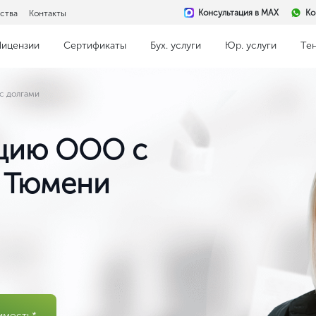
Консультация в MAX
Ко
ства
Контакты
Лицензии
Сертификаты
Бух. услуги
Юр. услуги
Те
с долгами
цию ООО с
в Тюмени
имость*