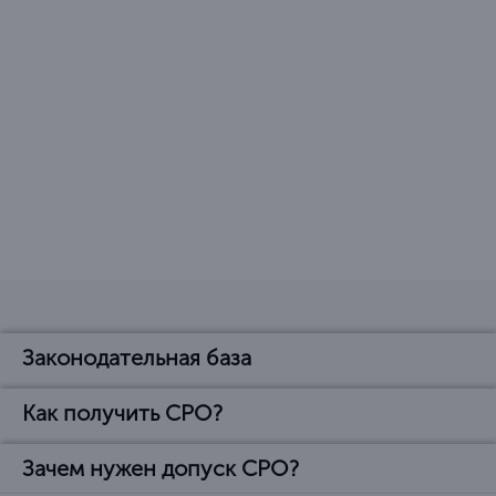
Законодательная база
Как получить СРО?
Законодательная база
Зачем нужен допуск СРО?
Как вступить в СРО?
Основные нормативно-правовые акты, регулирующие