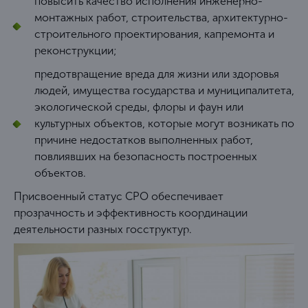
повысить качество исполнения инженерно-
мы берем на себя.
монтажных работ, строительства, архитектурно-
Вам необходимо выбрать один из способов
Чтобы узнать точную стоимость вступления СРО,
строительного проектирования, капремонта и
получения членства, а наши сотрудники выполнят все
воспользуйтесь онлайн калькулятором.
Виды
реконструкции;
организационные задачи по оформлению под ключ.
допусков СРО перечень
предотвращение вреда для жизни или здоровья
Стоимость оформления допуска формируется на
людей, имущества государства и муниципалитета,
основании суммы компенсационного фонда (КФ).
экологической среды, флоры и фаун или
Чтобы получить лицензию на вступление,
культурных объектов, которые могут возникать по
необходимо оплатить КФ возмещения вреда. К
причине недостатков выполненных работ,
примеру, для строительной компании, которая имеет
повлиявших на безопасность построенных
сумму контракта до 500 миллионов рублей цена за
объектов.
допуск составит 500 тысяч рублей. Узнать точную
цену можно с помощью онлайн-калькулятора.
Присвоенный статус СРО обеспечивает
прозрачность и эффективность координации
деятельности разных госструктур.