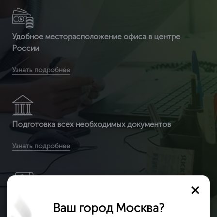
Удобное месторасположение офиса в центре
России
Вы получите бесплатную доставку сертификата и
Узнать подробнее
приложенных к нему документов по всей России
Подготовка всех необходимых документов
Вы получаете документ с 3-ой защитой. Специальные
Узнать подробнее
бланки (наша компания заказывает их на производстве, где
печатаются бланки под государств
Никаких доплат за услуги во время работы
Ваш город Москва?
Вы получаете сертификат ИСО по выгодным расценкам