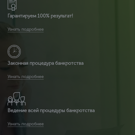
Гарантируем 100% результат!
Вы получите расширенную комплектацию документов:
Узнать подробнее
сертификат ИСО 14001 + расширенный сертификат по
видам деятельности + разрешение на использ
Законная процедура банкротства
Вы получаете легитимный документ, т.к. ЦентрКонсалт
Узнать подробнее
являемся сертификационным центром и делаем
полностью официальный документ, который пр
Ведение всей процедуры банкротства
Вы получаете срочное оформление сертификата ИСО
Узнать подробнее
14001 от 2 часов