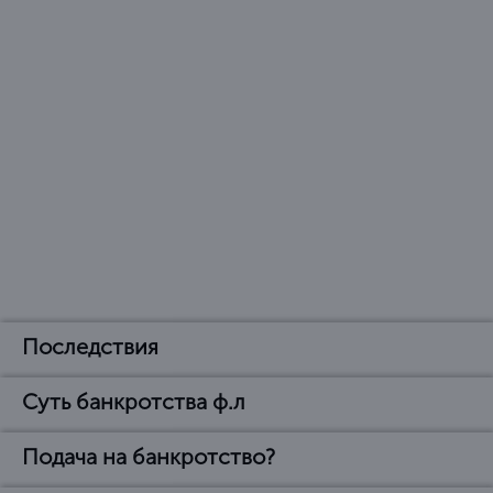
Последствия
Суть банкротства ф.л
Последствия
объявления банкротом
Подача на банкротство?
В чем суть банкротства
физического лица