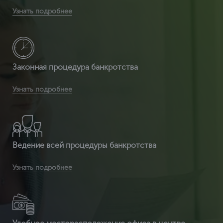
Вы получите расширенную комплектацию документов:
Узнать подробнее
сертификат ИСО 14001 + расширенный сертификат по
видам деятельности + разрешение на использ
Законная процедура банкротства
Вы получаете легитимный документ, т.к. ЦентрКонсалт
Узнать подробнее
являемся сертификационным центром и делаем
полностью официальный документ, который пр
Ведение всей процедуры банкротства
Вы получаете срочное оформление сертификата ИСО
Узнать подробнее
14001 от 2 часов