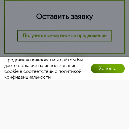
Оставить заявку
Получить коммерческое предложение
Продолжая пользоваться сайтом Вы
даете согласие на использование
Хорошо
cookie в соответствии с
политикой
Оставить заявку
конфиденциальности
ООО «Центрконсалт»
ИНН 0274970120 \ КПП 027401001
ОГРН 1210200057594