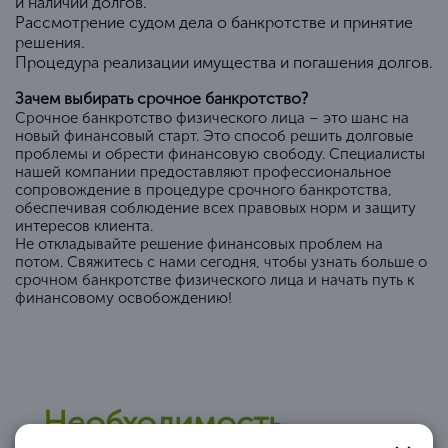
и наличии долгов.
Рассмотрение судом дела о банкротстве и принятие
решения.
Процедура реализации имущества и погашения долгов.
Зачем выбирать срочное банкротство?
Срочное банкротство физического лица – это шанс на
новый финансовый старт. Это способ решить долговые
проблемы и обрести финансовую свободу. Специалисты
нашей компании предоставляют профессиональное
сопровождение в процедуре срочного банкротства,
обеспечивая соблюдение всех правовых норм и защиту
интересов клиента.
Не откладывайте решение финансовых проблем на
потом. Свяжитесь с нами сегодня, чтобы узнать больше о
срочном банкротстве физического лица и начать путь к
финансовому освобождению!
Необходимость