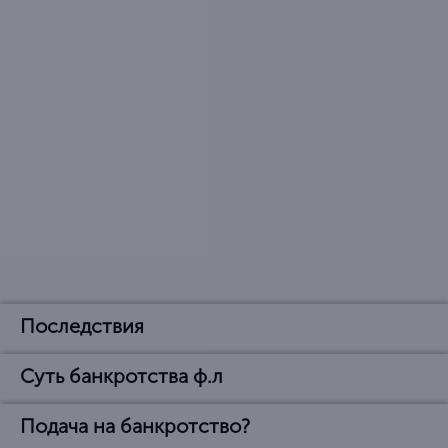
Последствия
Суть банкротства ф.л
Последствия
объявления банкротом
Подача на банкротство?
В чем суть банкротства
физического лица