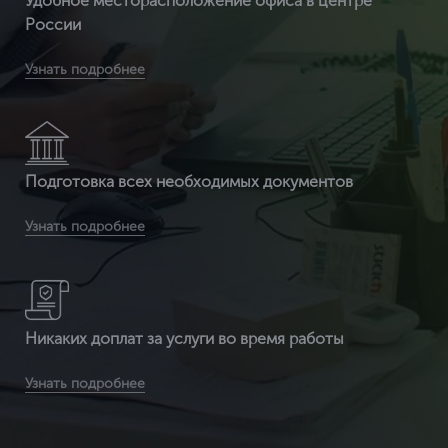
Удобное месторасположение офиса в центре
России
Вы получите бесплатную доставку сертификата и
Узнать подробнее
приложенных к нему документов по всей России
Подготовка всех необходимых документов
Вы получаете документ с 3-ой защитой. Специальные
Узнать подробнее
бланки (наша компания заказывает их на производстве, где
печатаются бланки под государств
Никаких доплат за услуги во время работы
Вы получаете сертификат ИСО по выгодной цене (т.к. мы
Узнать подробнее
являемся федеральной компанией и можем позволить
себе не «задирать» цены) в среднем от