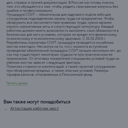
дел, справок и прочей документации. В России мы готовы помочь
тем, кто обращается к нам, чтобы уладить свои важные вопросы без
ошибок и профессионально.
Процедура СОУТ – обязательная для кадрового отдела либо для
сотрудников подразделения охраны труда на предприятии. Чтобы
обнаружить все несоответствия правилам труда, нужно заранее
изучить нормативные акты и сопутствующую литературу. Каждый
работник должен иметь возможность выполнять свои обязанности в
безопасных для него условиях, которые не вредят его физическому,
психическому и психологическому здоровью. С 01.01.2014 г.
Разработаны нормативы СОУТ, процедура проводится на рабочих
местах ежегодно. Несмотря на то, что с момента вступления
проведения обязательной процедуры СОУТ прошло несколько лет, до
сих пор существуют некоторые трудности при практическом ее
применении. От итоговых показателей спецоценки условий труда на
рабочих местах зависят следующие факторы:
Политика стоимости компенсаций, а также гарантий сотрудникам
при обнаружении вредных, а также опасных условий. Размеры
тарифов взносов, отправляемых в Пенсионный фонд.
Читать далее
Вам также могут понадобиться
Аттестация рабочих мест