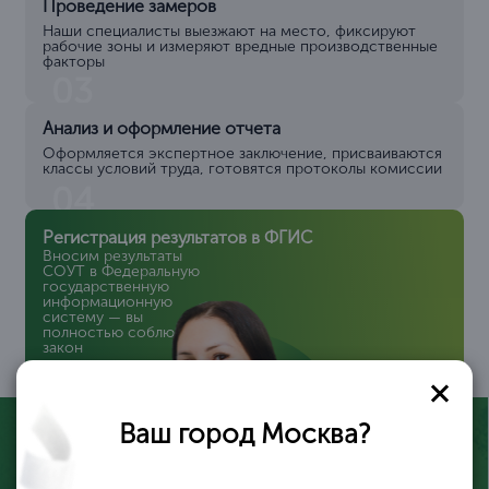
Проведение замеров
Наши специалисты выезжают на место, фиксируют
рабочие зоны и измеряют вредные производственные
факторы
03
Анализ и оформление отчета
Оформляется экспертное заключение, присваиваются
классы условий труда, готовятся протоколы комиссии
04
Регистрация результатов в ФГИС
Вносим результаты
СОУТ в Федеральную
государственную
информационную
систему — вы
полностью соблюдаете
закон
05
Ваш город Москва?