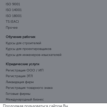
ISO 9001
ISO 14001
ISO 18001
TS (EAC)
Прочее
Обучение рабочих
Курсы для строителей
Курсы для проектировщиков
Курсы для инженеров-изыскателей
Юридические услуги
Регистрация ООО / ИП
Регистрация ЭТЛ
Ликвидация фирм
Регистрация товарного знака
Готовые фирмы
Международный бизнес
Продолжая пользоваться сайтом Вы