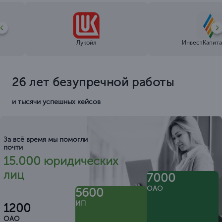
Лукойл
ИнвестКапита
26 лет безупречной работы
и тысячи успешных кейсов
За всё время мы помогли
почти
15.000 юридических
лиц
7000
ОАО
5600
ИП
1200
ОАО