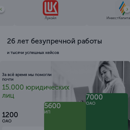
Лукойл
ИнвестКапита
26 лет безупречной работы
и тысячи успешных кейсов
За всё время мы помогли
почти
15.000 юридических
лиц
7000
ОАО
5600
ИП
1200
ОАО