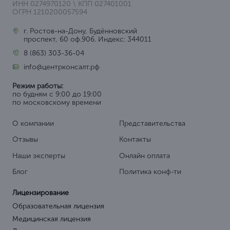
содержащей сведения, составляющие государственную
тайну (только для юридических лиц)
по разработке, производству, реализации и приобретению
в целях продажи специальных технических средств,
предназначенных для негласного получения информации.
по выявлению электронных устройств,
предназначенных для негласного получения
информации (за исключением случая, если указанная
деятельность осуществляется для обеспечения
собственных нужд юридического лица или
индивидуального предпринимателя) (только для
юридических лиц).
по разработке и производству средств защиты
конфиденциальной информации.
Читать далее
Вам также могут понадобиться
Лицензия на стоматологию
Лицензия на массаж
Ветеринарная лицензия
Лицензия на медтехнику
Лицензия ИИИ
Лицензия на медосмотр
Лицензия на аптеку
Медицинская лицензия