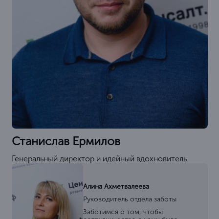
лицензий, сертификатов и разрешительных документов
6000
> 6000
допусков
4500
документов
СРО
4000
ISO
лицензий
Опытная команда
для решения любых задач