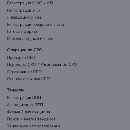
Наши эксперты
Онлайн оплата
Блог
Политика конф-ти
Лицензирование
Образовательная лицензия
Медицинская лицензия
Лицензия на отходы
Допуск СРО
Допуск СРО
Вступить в СРО
СРО строителей
Сертификация ISO / TS
ISO 9001
ISO 14001
ISO 18001
TS (EAC)
Прочее