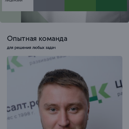
26 лет безупречной работы
и тысячи успешных кейсов
За всё время мы помогли
почти
15.000 юридических
лиц
7000
ОАО
5600
ИП
1200
ОАО
Выдали более
20.000 лицензий