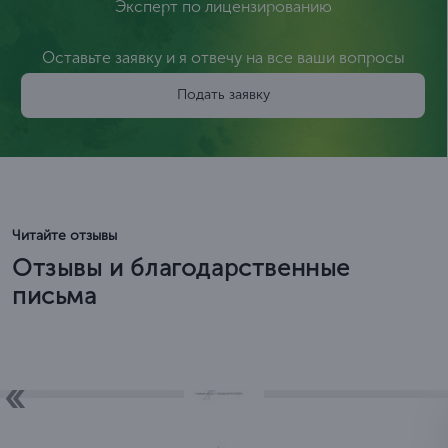
01
Консультация
Мы консультируем вас по телефону и договариваемся
по условиям касаемо предоставления услуги
02
Пакет документов
Мы собираем пакет документов для получения
лицензии
03
Передача документов
Передаем подготовленные документы в Минобр
04
Получение лицензии
Действующей
бессрочно на всей
территории
Российской Федерации
05