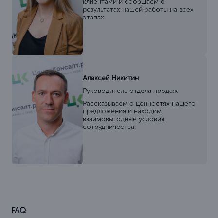
Генеральный директор и идейный вдохновитель
Алина Ахметвалеева
Руководитель отдела заботы
Заботимся о том, чтобы
сотрудничество с нами было
комфортным, а коммуникация
простой и удобной.
Кира Алиева
Руководитель отдела
делопроизводства
Осуществляем юридическую
поддержку и сопровождение
вашего бизнеса. Готовим
документы и представляем вас в
различных инстанциях.