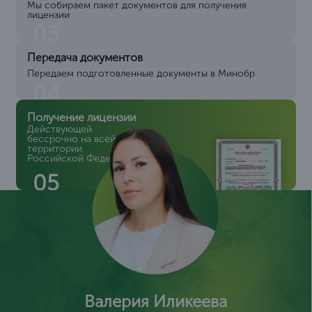
Как их избежать
Внимательно проверить все документы перед подачей.
Проконсультироваться с экспертами в области
лицензирования.
Убедиться в наличии всех сертификатов и стандартов.
Подготовить полное описание используемых
технологий.
Организовать обучение для сотрудников по
необходимым требованиям.
Быть готовыми к внеплановой проверке
Этапы получения лицензии
Заявка
Подача заявки на сайте компании ЦентрКонсалт или
по телефону
8 (495) 241-28-77