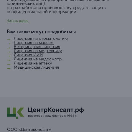
лицензии?
Как долго действует лицензия ФСБ на
криптографию и шифрование?
Возможно ли получить лицензию удаленно?
Основные моменты получения
лицензии
Виды лицензий ФСБ на криптографию
Осуществление работ:
связанных с использованием сведений, составляющих
государственную тайну (только для юридических лиц)
оказание услуг в области защиты государственной
тайны (только для юридических лиц), т.е. открытие РСП,
с целью охраны информации/сведений.
Деятельность:
связанная с созданием средств защиты информации,