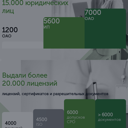
8 (863) 303-36-04
С кем-то из них вы, скорее всего,
знакомы
Лукойл
ИнвестКапита