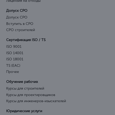
ООО «Центрконсалт»
ИНН 0274970120 \ КПП 027401001
ОГРН 1210200057594
г. Ростов-на-Дону, Будённовский
проспект, 60 оф.906. Индекс: 344011
8 (863) 303-36-04
info@центрконсалт.рф
Режим работы:
по будням с 9:00 до 19:00
по московскому времени
О компании
Представительства
Отзывы
Контакты