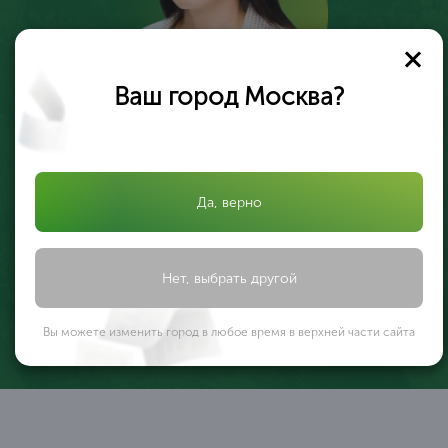
Ваш город Москва?
ОБЩЕСТВО C ОГРАНИЧЕННОЙ ОТВЕТСТВЕННОСТЬЮ
«АФРИКАНТОВА И ПАРТНЕРЫ» ООО «АФРИКАНТОВА И
Да, верно
ПАРТНЕРЫ» в лице директора Африкантовой Александры
Ивановны, действующей на основании Устава, выражает
благодарность ООО ОБРАЗОВАТЕЛЬНЫЙ ЦЕНТР
...
«ПРОФЕССИОНАЛ» за оказанную помощь
Нет, выбрать другой
ООО «АФРИКАНТОВА И ПАРТНЕРЫ»
Вы можете изменить город в любое время в верхней части сайта
1
/ 10