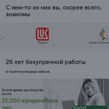
С кем-то из них вы, скорее всего,
знакомы
Лукойл
ИнвестКапита
26 лет безупречной работы
и тысячи успешных кейсов
За всё время мы помогли
почти
15.000 юридических
лиц
7000