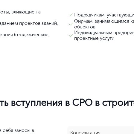
оты, влияющие на
Подрядчикам, участвующи
Нет, выбрать другой
Фирмам, занимающимся к
данием проектов зданий,
объектов
Индивидуальным предприн
Вы можете изменить город в любое время в верхней части сайта
ания (геодезические,
проектные услуги
ть вступления в СРО в строит
 себя взносы в
Консультация