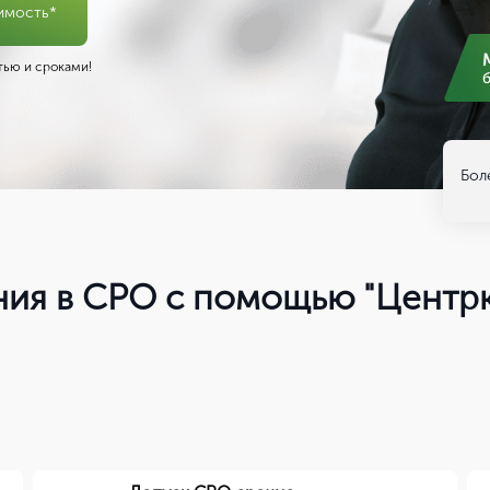
имость*
ью и сроками!
Бол
ия в СРО с помощью "Центрк