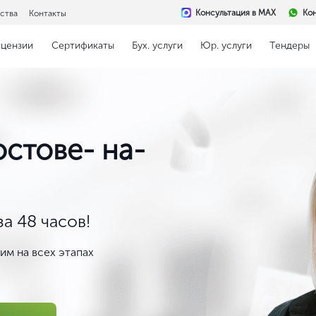
Консультация в MAX
Кон
ства
Контакты
ицензии
Сертификаты
Бух. услуги
Юр. услуги
Тендеры
остове- на-
а 48 часов!
м на всех этапах