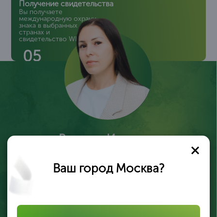
Получение свидетельства
Вы получаете
международную охрану
знака в выбранных
странах и
свидетельство WIPO
05
Валерия Иликеева
Эксперт по регистрации брендов
Ваш город Москва?
Оставьте заявку, и я помогу вам защитить ваш
товарный знак за рубежом быстро и надёжно
Подать заявку