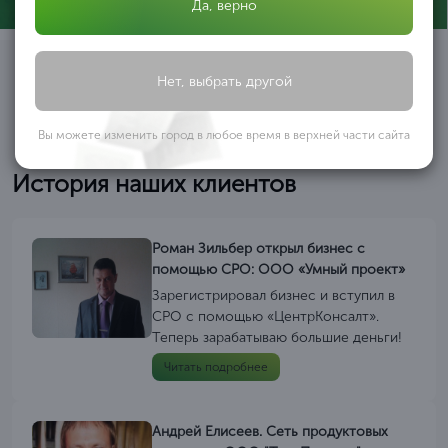
Да, верно
Нет, выбрать другой
Вы можете изменить город в любое время в верхней части сайта
История наших клиентов
Роман Зильбер открыл бизнес с
помощью СРО: ООО «Умный проект»
Зарегистрировал бизнес и вступил в
СРО с помощью «ЦентрКонсалт».
Теперь зарабатываю большие деньги!
Читать подробнее
Андрей Елисеев. Сеть продуктовых