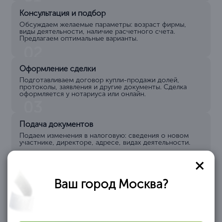
Консультация и подбор
Обсуждаем желаемые параметры: возраст фирмы,
виды деятельности, наличие расчетного счета.
Предлагаем оптимальные варианты.
02
Оформление сделки
Подготавливаем договор купли-продажи долей,
протоколы, заявления и другие документы. Сделка
оформляется у нотариуса или онлайн.
03
Подача документов
Подаем изменения в налоговую: сведения о новом
участнике, директоре, адресе, видах деятельности.
04
Получение готовых документов
Ваш город Москва?
Вы получаете
обновленные уставные
документы, выписку из
ЕГРЮЛ и можете сразу
начать работу от имени
новой компании.