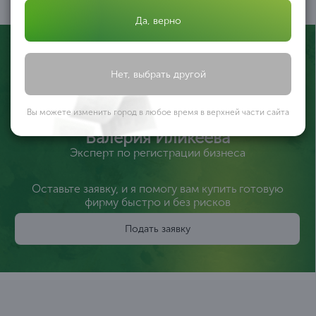
05
Да, верно
Нет, выбрать другой
Вы можете изменить город в любое время в верхней части сайта
Валерия Иликеева
Эксперт по регистрации бизнеса
Оставьте заявку, и я помогу вам купить готовую
фирму быстро и без рисков
Подать заявку