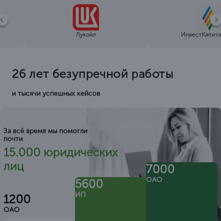
Лукойл
ИнвестКапита
26 лет безупречной работы
и тысячи успешных кейсов
За всё время мы помогли
почти
15.000 юридических
лиц
7000
ОАО
5600
ИП
1200
ОАО