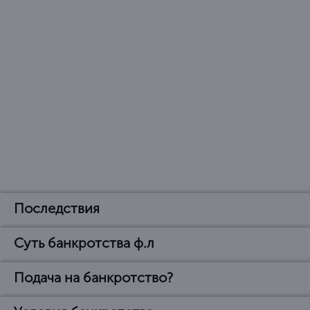
Последствия
Суть банкротства ф.л
Последствия
объявления банкротом
Подача на банкротство?
В чем суть банкротства
физического лица
физических лиц?