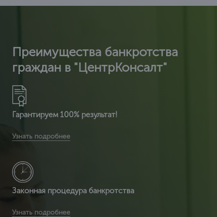
Преимущества банкротства
граждан в "ЦентрКонсалт"
Гарантируем 100% результат!
Вы получите расширенную комплектацию документов:
Узнать подробнее
сертификат ИСО 14001 + расширенный сертификат по
видам деятельности + разрешение на использ
Законная процедура банкротства
Вы получаете легитимный документ, т.к. ЦентрКонсалт
Узнать подробнее
являемся сертификационным центром и делаем