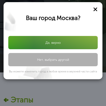
Вы получаете документ с 3-ой защитой. Специальные
Узнать подробнее
бланки (наша компания заказывает их на производстве, где
печатаются бланки под государств
Ваш город Москва?
Никаких доплат за услуги во время работы
Да, верно
Вы получаете сертификат ИСО по выгодным расценкам
Узнать подробнее
(т.к. мы являемся федеральной компанией и можем
позволить себе не «задирать» цены) в среднем от
Нет, выбрать другой
Вы можете изменить город в любое время в верхней части сайта
Этапы