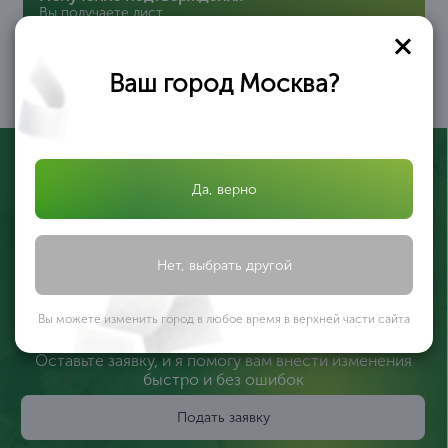
Вы получаете лист
записи ЕГРЮЛ с
подтверждёнными
изменениями и
обновлённые
Ваш город Москва?
документы
05
Да, верно
Нет, выбрать другой
Валерия Иликеева
Эксперт по регистрации бизнеса
Вы можете изменить город в любое время в верхней части сайта
Оставьте заявку, и я помогу вам внести изменения
быстро и без ошибок
Подать заявку