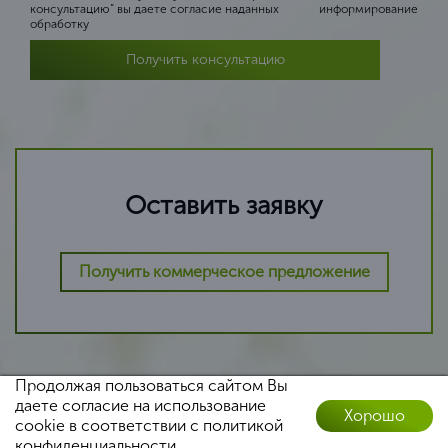
консультацию” вы даете согласие на
данных
информирование
обработку
Получить консультацию
Оставить заявку
Получить коммерческое предложение
Продолжая пользоваться сайтом Вы
даете согласие на использование
Хорошо
cookie в соответствии с
политикой
Оставить заявку
конфиденциальности