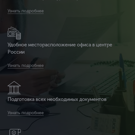
Вы получаете срочное оформление сертификата ИСО
Узнать подробнее
14001 от 2 часов
Удобное месторасположение офиса в центре
России
Вы получите бесплатную доставку сертификата и
Узнать подробнее
приложенных к нему документов по всей России
Подготовка всех необходимых документов
Вы получаете документ с 3-ой защитой. Специальные
Узнать подробнее
бланки (наша компания заказывает их на производстве, где
печатаются бланки под государств