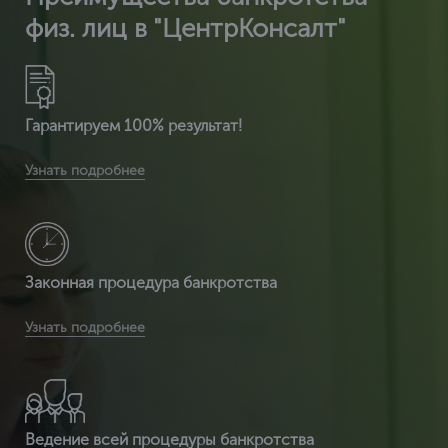
физ. лиц в "ЦентрКонсалт"
Гарантируем 100% результат!
Вы получите расширенную комплектацию документов:
Узнать подробнее
сертификат ИСО 14001 + расширенный сертификат по
видам деятельности + разрешение на использ
Законная процедура банкротства
Вы получаете легитимный документ, т.к. ЦентрКонсалт
Узнать подробнее
являемся сертификационным центром и делаем
полностью официальный документ, который пр
Ведение всей процедуры банкротства