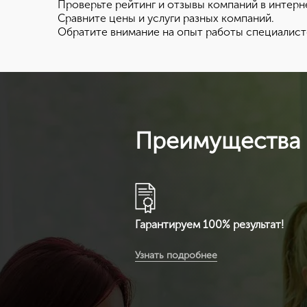
Проверьте рейтинг и отзывы компаний в интерн
Сравните цены и услуги разных компаний.
Обратите внимание на опыт работы специалист
Преимущества 
Гарантируем 100% результат!
Вы получите расширенную
Узнать подробнее
комплектацию документов:
сертификат ИСО 14001 +
расширенный сертификат по видам
деятельности + разрешение на