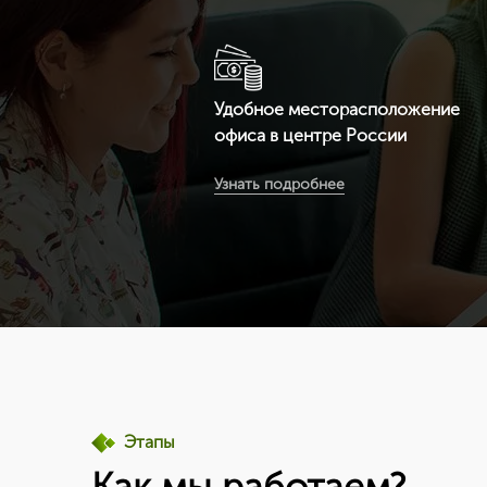
использ
Удобное месторасположение
офиса в центре России
Вы получите бесплатную доставку
Узнать подробнее
сертификата и приложенных к нему
документов по всей России
Этапы
Как мы работаем?