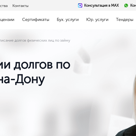
Консультация в MAX
Кон
ства
Контакты
ицензии
Сертификаты
Бух. услуги
Юр. услуги
Тендеры
писание долгов физических лиц по займу
и долгов по
 на-Дону