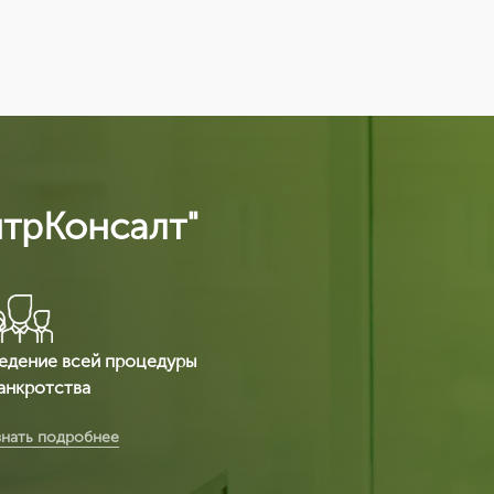
нтрКонсалт"
едение всей процедуры
анкротства
ы получаете срочное оформление
знать подробнее
ертификата ИСО 14001 от 2 часов