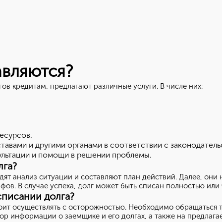
Нет, выбрать другой
Вы можете изменить город в любое время в верхней части сайта
авляются?
в кредитам, предлагают различные услуги. В числе них:
есурсов.
авами и другими органами в соответствии с законодатель
ультации и помощи в решении проблемы.
лга?
ят анализ ситуации и составляют план действий. Далее, они
ов. В случае успеха, долг может быть списан полностью или 
списании долга?
оит осуществлять с осторожностью. Необходимо обращаться 
ор информации о заемщике и его долгах, а также на предлага