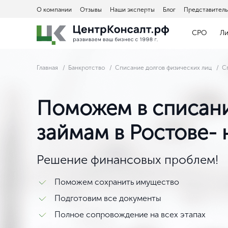
О компании
Отзывы
Наши эксперты
Блог
Представитель
СРО
Л
Главная
Банкротство
Списание долгов физических лиц
С
Поможем в списани
займам в Ростове-
Решение финансовых проблем!
Поможем сохранить имущество
Подготовим все документы
Полное сопровождение на всех этапах