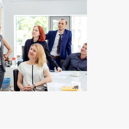
 звонки от коллекторов
 начисление штрафов и пеней
сполнительные производства, предпринятые против вас.
исание всех долгов или уменьшение ежемесячных взносов
Ваш город Москва?
Да, верно