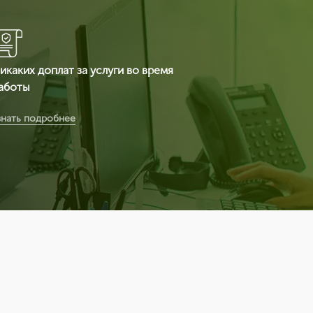
икаких доплат за услуги во время
аботы
ы получаете сертификат ИСО по
знать подробнее
ыгодным расценкам (т.к. мы являемся
едеральной компанией и можем
озволить себе не «задирать» цены) в
реднем от