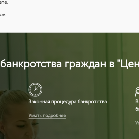
ете.
ов.
банкротства граждан в "Це
Законная процедура банкротства
В
б
Вы получаете легитимный документ,
Узнать подробнее
т.к. ЦентрКонсалт являемся
В
У
сертификационным центром и делаем
с
полностью официальный документ,
который пр