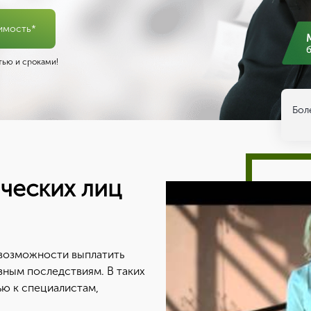
имость*
ью и сроками!
Бол
ческих лиц
возможности выплатить
зным последствиям. В таких
ью к специалистам,