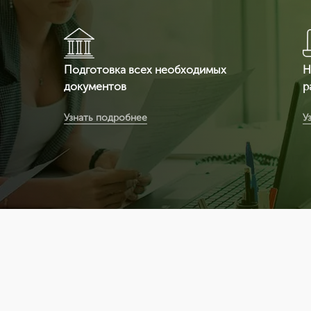
Подготовка всех необходимых
Н
документов
р
Вы получаете документ с 3-ой
В
Узнать подробнее
У
защитой. Специальные бланки (наша
в
компания заказывает их на
ф
производстве, где печатаются бланки
п
под государств
с