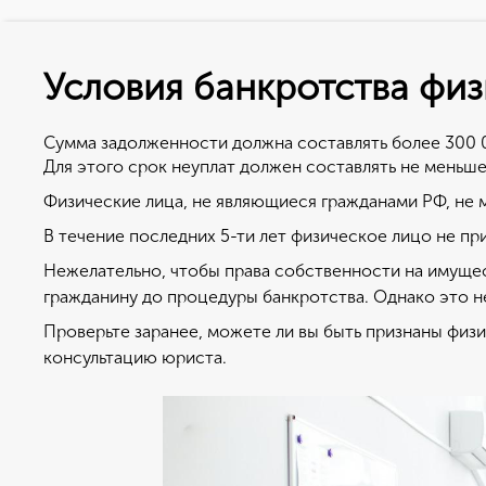
Условия банкротства физ
Как подать на б
В чем су
лицу?
Сумма задолженности должна составлять более 300 
Банкротство физич
Для этого срок неуплат должен составлять не меньше
подразумевает три
Для признания банкротства физ. ли
Физические лица, не являющиеся гражданами РФ, не 
Подавая заявление
ссылка на образец).
возможны следую
В течение последних 5-ти лет физическое лицо не пр
Заявление можно подать, как самос
Полное списание 
Нежелательно, чтобы права собственности на имущес
подобными ситуациями.
доходы равны или
гражданину до процедуры банкротства. Однако это н
В заявлении необходимо указать пр
Реструктуризация
Проверьте заранее, можете ли вы быть признаны физ
есть то, почему вы не в состоянии
том, чтобы умень
консультацию юриста.
номера договоров, которые были п
Мировое соглашен
документы, подтверждающие сказанн
форме 2НДФЛ.
В любом случае п
Далее необходимо пройти всю проц