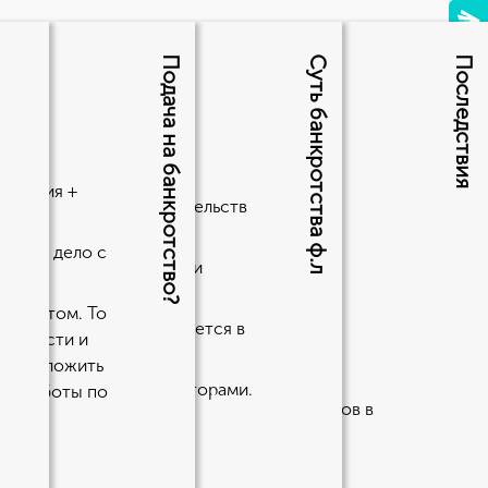
Подача на банкротство?
Суть банкротства ф.л
Последствия
лиц?
анкротом
сколько этапов и
явления +
шего желания и обстоятельств
 имел дело с
торов.
ть долг, поскольку ваши
банкротом. То
ть свои долги, но нуждается в
лженности и
до 8-9%.
ет приложить
лет;
жду заемщиком и кредиторами.
ста работы по
отства организации, при оформлении займов в
жно лишь спустя 5 лет.