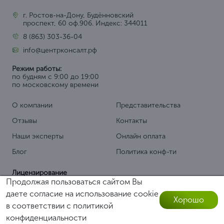
г. Ростов-на-Дону, Будённовский
проспект, 60 оф.906. Индекс: 344011
8 (863) 303-36-04
info@центрконсалт.рф
Режим работы:
по будням с 9:00 до 19:00
по московскому времени
О компании
Представительства
Отзывы
Контакты
Наши эксперты
Онлайн оплата
Блог
Политика конф-ти
Лицензирование
Продолжая пользоваться сайтом Вы
Образовательная лицензия
даете согласие на использование cookie
Медицинская лицензия
Хорошо
в соответствии с
политикой
Лицензия на отходы
Оставить заявку
конфиденциальности