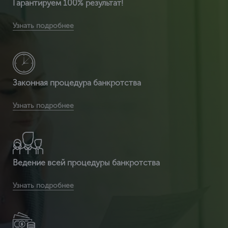
Гарантируем 100% результат!
Вы получите расширенную комплектацию документов:
Узнать подробнее
сертификат ИСО 14001 + расширенный сертификат по
видам деятельности + разрешение на использ
Законная процедура банкротства
Вы получаете легитимный документ, т.к. ЦентрКонсалт
Узнать подробнее
являемся сертификационным центром и делаем
полностью официальный документ, который пр
Ведение всей процедуры банкротства
Вы получаете срочное оформление сертификата ИСО
Узнать подробнее
14001 от 2 часов