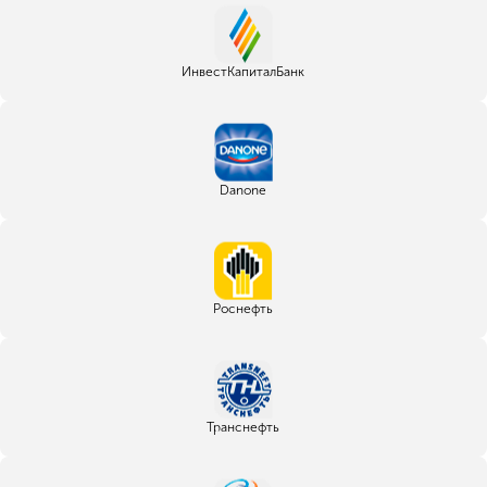
ИнвестКапиталБанк
Danone
Роснефть
Транснефть