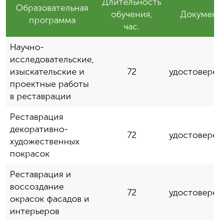
Длительность
Образовательная
обучения,
Докумен
программа
час.
Научно-
исследовательские,
изыскательские и
72
удостовере
проектные работы
в реставрации
Реставрация
декоративно-
72
удостовере
художественных
покрасок
Реставрация и
воссоздание
72
удостовере
окрасок фасадов и
интерьеров